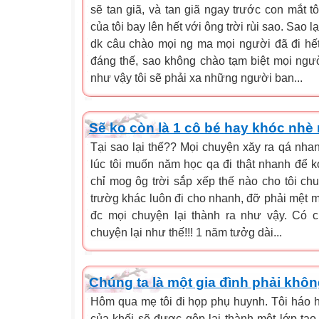
sẽ tan giã, và tan giã ngay trước con mắt tô
của tôi bay lên hết với ông trời rùi sao. Sao l
dk câu chào mọi ng ma mọi người đã đi hết
đáng thế, sao không chào tạm biệt mọi ngư
như vậy tôi sẽ phải xa những người ban...
Sẽ ko còn là 1 cô bé hay khóc nhè 
Tại sao lại thế?? Mọi chuyện xăy ra qá nhan
lúc tôi muốn năm học qa đi thật nhanh để k
chỉ mog ôg trời sắp xếp thế nào cho tôi c
trườg khác luôn đi cho nhanh, đỡ phải mệt m
đc mọi chuyện lại thành ra như vậy. Có 
chuyện lại như thế!!! 1 năm tưởg dài...
Chúng ta là một gia đình phải khô
Hôm qua mẹ tôi đi họp phụ huynh. Tôi háo h
của khối sẽ được gộp lại thành một lớp tạo