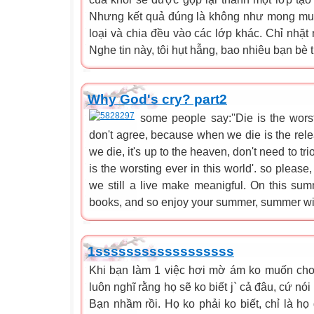
Nhưng kết quả đúng là không như mong muốn.
loại và chia đều vào các lớp khác. Chỉ nhặt 
Nghe tin này, tôi hụt hẫng, bao nhiêu bạn bè th
Why God's cry? part2
some people say:''Die is the worsti
don't agree, because when we die is the rele
we die, it's up to the heaven, don't need to trio
is the worsting ever in this world'. so plea
we still a live make meanigful. On this sum
books, and so enjoy your summer, summer will 
1ssssssssssssssssss
Khi bạn làm 1 việc hơi mờ ám ko muốn cho 
luôn nghĩ rằng họ sẽ ko biết j` cả đâu, cứ nói
Bạn nhầm rồi. Họ ko phải ko biết, chỉ là họ