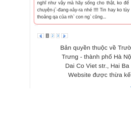
nghĩ như vậy mà hãy sống cho thật, ko để n
chuyện-j`-đang-xảy-ra nhé !!!! Tin hay ko tùy
thoảng qa của nh` con ng` cũng...
1
2
3
Bản quyền thuộc về Trư
Trưng - thành phố Hà Nộ
Dai Co Viet str., Hai Ba
Website được thừa kế