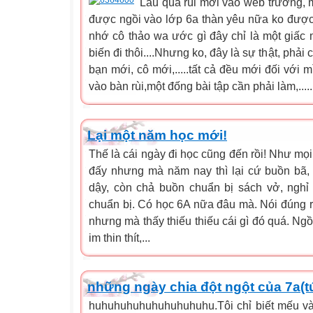
Lâu quá rùi mới vào web trường, 
được ngồi vào lớp 6a thàn yêu nữa ko được
nhớ cô thảo wa ước gì đây chỉ là một giấc 
biến đi thôi....Nhưng ko, đây là sự thật, phải
bạn mới, cô mới,.....tất cả đều mới đối với 
vào bàn rùi,một đống bài tập cần phải làm,.....
Lại một năm học mới!
Thế là cái ngày đi học cũng đến rồi! Như mọi
đấy nhưng mà năm nay thì lại cứ buồn bã
dậy, còn chả buồn chuẩn bị sách vở, nghỉ b
chuẩn bị. Có học 6A nữa đâu mà. Nói đúng ra
nhưng mà thấy thiếu thiếu cái gì đó quá. Ngồ
im thin thít,...
những ngày chia đột ngột của 7a(t
huhuhuhuhuhuhuhuhuhu.Tôi chỉ biết mếu và 