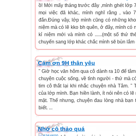
ồ! Mới mấy tháng trước đây ,mình ghét lớp 
mọi việc đã khác, mình nghĩ rằng , vào 
đắn.Đúng vậy, lớp mình cũng có những kho
niệm mà có lẽ kko bh quên, ở đây, mình có
kỉ niệm mới và mình có ......(một số thứ t
chuyển sang lớp khác chắc mình sẽ bùn lắm đ
Cám ơn 9H thân yêu
" Giờ học văn hôm qua cô dành ra 10 để tâ
chuyện cuộc sống, về tình người - thứ mà có
tim cô thắt lại khi nhắc chuyện nhà Tâm. "
của lớp mình. Bạn hiền lành, ít nói nên có l
mặt. Thế nhưng, chuyện đau lòng nhà bạn t
biết. ...
Nhớ cô thảo quá