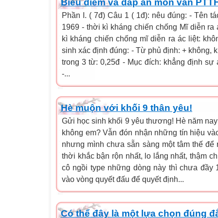
Biểu điểm và đáp án môn văn PTT
Phần I. ( 7đ) Câu 1 ( 1đ): nêu đúng: - Tên t
1969 - thời kì kháng chiến chống Mĩ diễn ra á
kì kháng chiến chống mĩ diễn ra ác liệt: khô
sinh xác định đúng: - Từ phủ định: + không, 
trong 3 từ: 0,25đ - Mục đích: khẳng định sự ác
-...
Hè muộn với khối 9 thân yêu!
Gửi học sinh khối 9 yêu thương! Hè năm nay
không em? Vẫn đón nhận những tín hiệu vào
nhưng mình chưa sẵn sàng một tâm thế để ngh
thời khắc bận rộn nhất, lo lắng nhất, thậm ch
cô ngồi type những dòng này thì chưa đầy
vào vòng quyết đấu để quyết định...
Có thể đây là một lựa chọn đúng đ