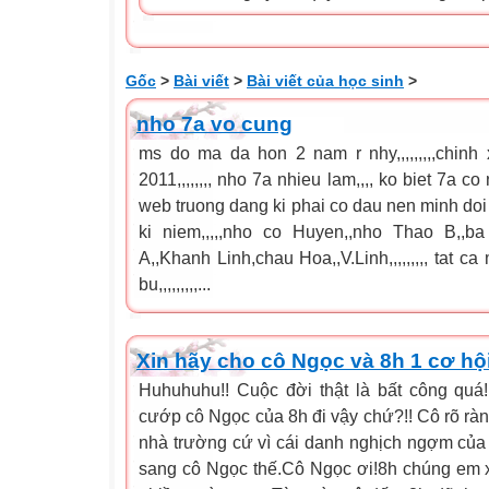
Gốc
>
Bài viết
>
Bài viết của học sinh
>
nho 7a vo cung
ms do ma da hon 2 nam r nhy,,,,,,,,,chinh 
2011,,,,,,,, nho 7a nhieu lam,,,, ko biet 7a 
web truong dang ki phai co dau nen minh doi ten
ki niem,,,,,nho co Huyen,,nho Thao B,,ba
A,,Khanh Linh,chau Hoa,,V.Linh,,,,,,,,, tat ca 
bu,,,,,,,,,...
Xin hãy cho cô Ngọc và 8h 1 cơ hộ
Huhuhuhu!! Cuộc đời thật là bất công quá!
cướp cô Ngọc của 8h đi vậy chứ?!! Cô rõ ràng
nhà trường cứ vì cái danh nghịch ngợm của 
sang cô Ngọc thế.Cô Ngọc ơi!8h chúng em xi