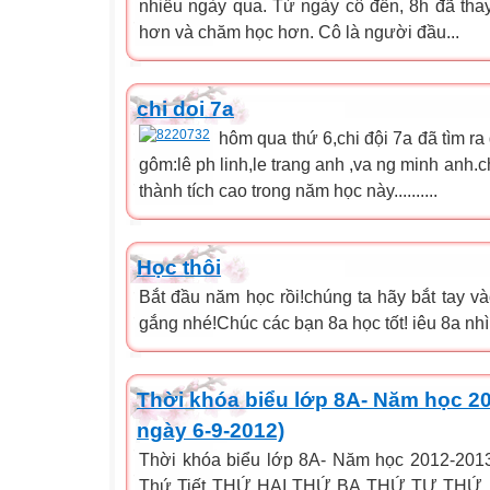
nhiều ngày qua. Từ ngày cô đến, 8h đã thay 
hơn và chăm học hơn. Cô là người đầu...
chi doi 7a
hôm qua thứ 6,chi đội 7a đã tìm ra
gôm:lê ph linh,le trang anh ,va ng minh anh.c
thành tích cao trong năm học này..........
Học thôi
Bắt đầu năm học rồi!chúng ta hãy bắt tay và
gắng nhé!Chúc các bạn 8a học tốt! iêu 8a nhìu
Thời khóa biểu lớp 8A- Năm học 2
ngày 6-9-2012)
Thời khóa biểu lớp 8A- Năm học 2012-2013
Thứ Tiết THỨ HAI THỨ BA THỨ TƯ TH