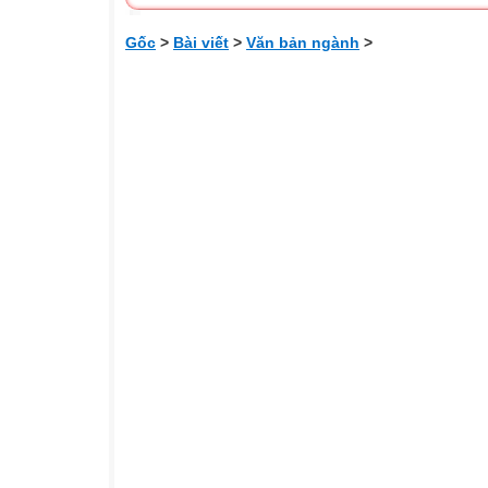
Gốc
>
Bài viết
>
Văn bản ngành
>