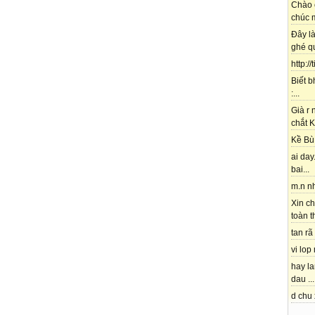
Chào 
chúc m
Đây l
ghé qu
http://
Biết b
:...
Già r
chắt K
Kề Bù 
ai day.
bai...
m.n nh
Xin ch
toàn t
tan rã 
vi lop
hay l
dau ...
d chu 