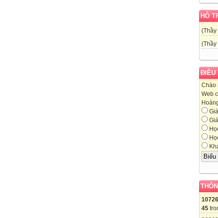
HỖ T
(Thầy
(Thầy
ĐIỀU
Chào 
Web c
Hoàng,
Giá
Giá
Học
Học
Khá
THỐN
1072
45
tro