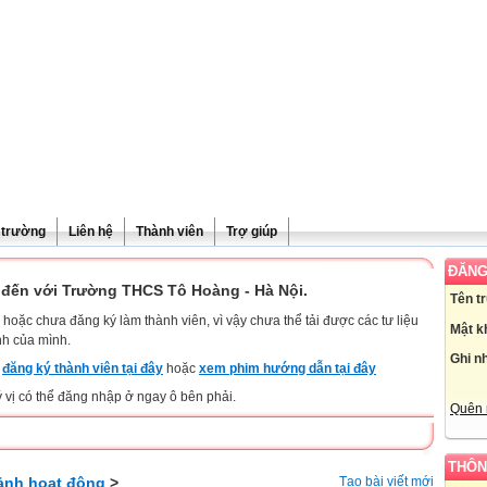
ề trường
Liên hệ
Thành viên
Trợ giúp
ĐĂNG
đến với Trường THCS Tô Hoàng - Hà Nội.
Tên t
hoặc chưa đăng ký làm thành viên, vì vậy chưa thể tải được các tư liệu
Mật k
nh của mình.
Ghi n
y
đăng ký thành viên tại đây
hoặc
xem phim hướng dẫn tại đây
ý vị có thể đăng nhập ở ngay ô bên phải.
Quên 
THÔN
ảnh hoạt động
>
Tạo bài viết mới