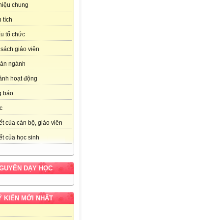
thiệu chung
 tích
u tổ chức
sách giáo viên
bản ngành
ảnh hoạt động
g báo
c
ết của cán bộ, giáo viên
ết của học sinh
NGUYÊN DẠY HỌC
Ý KIẾN MỚI NHẤT