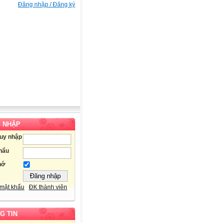
Đăng nhập / Đăng ký
 NHẬP
ruy nhập
hẩu
hớ
mật khẩu
ĐK thành viên
G TIN