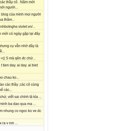
các thầy cô . Năm mới
ới người...
à blog của mình mọi người
a thăm...
tinhbotnghe.violet.vn/...
h mới có ngày gặp lại đây
 nhưng cụ vẫn nhớ đây là
ề...
=(( S mà qên đc chứ...
 t tien day. ai day. ai biet
o chau ko...
ào các thầy ,các cô cùng
hể các...
chứ, viết sai chính tả kìa ...
 minh ba dao qua ma ...
am nhung co ngoc ko ve dc
x ra v nm ...