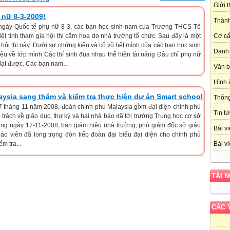
Giới 
nữ 8-3-2009!
Thành
gày Quốc tế phụ nữ 8-3, các bạn học sinh nam của Trường THCS Tô
ệt tình tham gia hội thi cắm hoa do nhà trường tổ chức. Sau đây là một
Cơ cấ
 hội thi này: Dưới sự chứng kiến và cổ vũ hết mình của các bạn học sinh
Danh 
hiệu về lớp mình Các thí sinh đua nhau thể hiện tài năng Đâu chỉ phụ nữ
đạt được. Các bạn nam...
Văn 
Hình 
ysia sang thăm và kiểm tra thực hiện dự án Smart school
Thôn
 tháng 11 năm 2008, đoàn chính phủ Malaysia gồm đại diện chính phủ
Tin tứ
trách về giáo dục, thư ký và hai nhà báo đã tới trường Trung học cơ sở
ng ngày 17-11-2008, ban giám hiệu nhà trường, phó giám đốc sở giáo
Bài vi
áo viên đã long trọng đón tiếp đoàn đại biểu đại diện cho chính phủ
m tra...
Bài vi
TÀI 
CÁC 
...