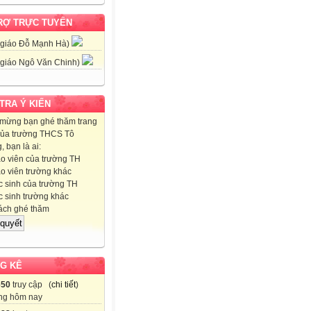
RỢ TRỰC TUYẾN
 giáo Đỗ Mạnh Hà)
 giáo Ngô Văn Chinh)
 TRA Ý KIẾN
mừng bạn ghé thăm trang
ủa trường THCS Tô
 bạn là ai:
o viên của trường TH
o viên trường khác
 sinh của trường TH
 sinh trường khác
ch ghé thăm
G KÊ
650
truy cập (
chi tiết
)
ng hôm nay