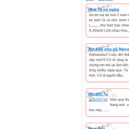
nho 7a vo cung
ms do ma da hon 2 nam r nhy
ko biet 7a co nho minh 
r,,,,,,,,,, nho biet bao 
A,,Khanh Linh,chau Hoa,,V.Lin
Xin hãy cho cô Ngọc
Huhuhuhu!! Cuộc đời thậ
vậy chứ?!! Cô rõ ràng là
chúng em mà lại làm liên
lòng nhiều ngày qua. Từ 
hơn. Cô là người đầu...
chi doi 7a
hôm qua thứ
trang anh ,
học này..........
Học thôi