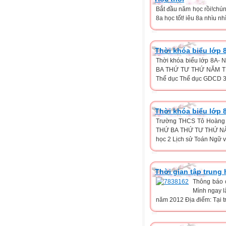
Bắt đầu năm học rồi!chún
8a học tốt! iêu 8a nhìu nhì
Thời khóa biểu lớp 
Thời khóa biểu lớp 8A- 
BA THỨ TƯ THỨ NĂM TH
Thể dục Thể dục GDCD 3 
Thời khóa biểu lớp 
Trường THCS Tô Hoàng
THỨ BA THỨ TƯ THỨ NĂ
học 2 Lịch sử Toán Ngữ 
Thời gian tập trung
Thông báo c
Mình ngay l
năm 2012 Địa điểm: Tại t