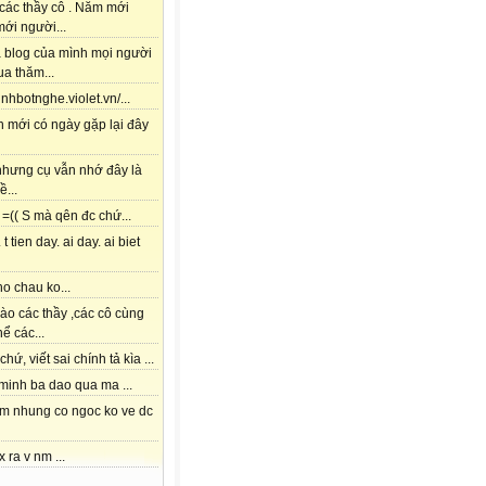
các thầy cô . Năm mới
ới người...
à blog của mình mọi người
a thăm...
tinhbotnghe.violet.vn/...
h mới có ngày gặp lại đây
 nhưng cụ vẫn nhớ đây là
ề...
=(( S mà qên đc chứ...
 t tien day. ai day. ai biet
o chau ko...
ào các thầy ,các cô cùng
hể các...
chứ, viết sai chính tả kìa ...
 minh ba dao qua ma ...
am nhung co ngoc ko ve dc
x ra v nm ...