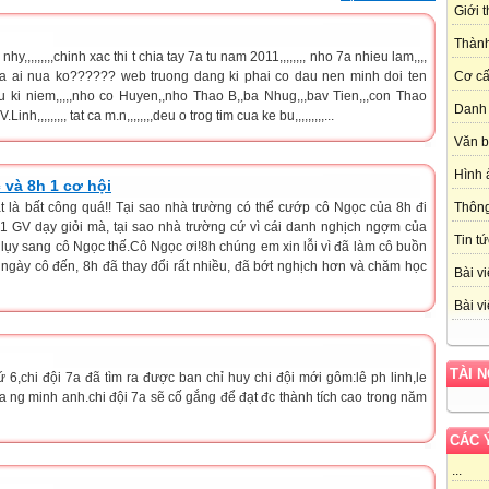
Giới 
Thành
,,,,,,,,,chinh xac thi t chia tay 7a tu nam 2011,,,,,,,, nho 7a nhieu lam,,,,
la ai nua ko?????? web truong dang ki phai co dau nen minh doi ten
Cơ cấ
nhieu ki niem,,,,,nho co Huyen,,nho Thao B,,ba Nhug,,,bav Tien,,,con Thao
Danh 
h,,,,,,,,, tat ca m.n,,,,,,,,deu o trog tim cua ke bu,,,,,,,,,...
Văn 
Hình 
 và 8h 1 cơ hội
t là bất công quá!! Tại sao nhà trường có thể cướp cô Ngọc của 8h đi
Thôn
 1 GV dạy giỏi mà, tại sao nhà trường cứ vì cái danh nghịch ngợm của
Tin tứ
 lụy sang cô Ngọc thế.Cô Ngọc ơi!8h chúng em xin lỗi vì đã làm cô buồn
ngày cô đến, 8h đã thay đổi rất nhiều, đã bớt nghịch hơn và chăm học
Bài vi
Bài vi
TÀI 
 6,chi đội 7a đã tìm ra được ban chỉ huy chi đội mới gôm:lê ph linh,le
va ng minh anh.chi đội 7a sẽ cố gắng để đạt đc thành tích cao trong năm
CÁC 
...