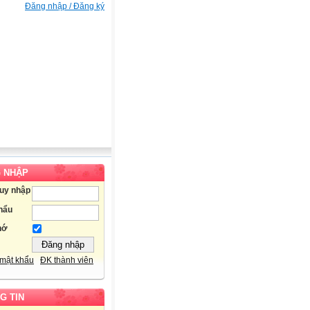
Đăng nhập / Đăng ký
 NHẬP
ruy nhập
hẩu
hớ
mật khẩu
ĐK thành viên
G TIN