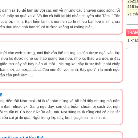
2621
215
tr
ô dành ra 10 để tâm sự với các em về những câu chuyện cuộc sống, về
21
thà
c cô thấy nó quá xa xỉ. Và tim cô thắt lại khi nhắc chuyện nhà Tâm. " Tân
của lớp mình. Bạn hiền lành, ít nói nên có lẽ nhiều bạn lớp mình chưa
ện đau lòng nhà bạn thì cả trường không ai không biết. ...
THÀN
1 khác
 mới vào web trường, mọi thứ vẫn thế nhưng ko còn được ngồi vào lớp
 nữa ko được nghe cô thảo giảng bài nữa, nhớ cô thảo wa ước gì đây
 giấc mơ này sẽ bay biến đi thôi....Nhưng ko, đây là sự thật, phải chấp
bạn mới, cô mới,.....tất cả đều mới đối với mình. Bây giờ 7 h là mình ngồi
ập cần phải làm,.....
i!
cũng đến rồi! Như mọi khi là rất hào hứng và hồ hởi đấy nhưng mà năm
 ảm đạm ntnào ýk. Sáng ngủ dậy, còn chả buồn chuẩn bị sách vở, nghỉ
 rồi chuẩn bị. Có học 6A nữa đâu mà. Nói đúng ra là cũng chả có gì to tác
iếu cái gì đó quá. Ngồi trong lớp này, lớp học gì mà im thin thít,...
 ngột của 7a(tức 6a)