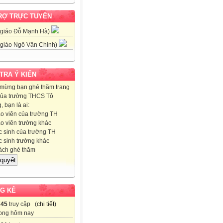
RỢ TRỰC TUYẾN
 giáo Đỗ Mạnh Hà)
 giáo Ngô Văn Chinh)
 TRA Ý KIẾN
mừng bạn ghé thăm trang
ủa trường THCS Tô
 bạn là ai:
o viên của trường TH
o viên trường khác
 sinh của trường TH
 sinh trường khác
ch ghé thăm
G KÊ
745
truy cập (
chi tiết
)
ong hôm nay