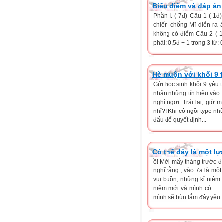
Biểu điểm và đáp á
Phần I. ( 7đ) Câu 1 ( 1đ
chiến chống Mĩ diễn ra á
không có điểm Câu 2 ( 1,
phải: 0,5đ + 1 trong 3 từ: 
Hè muộn với khối 9 
Gửi học sinh khối 9 yêu
nhận những tín hiệu vào
nghỉ ngơi. Trái lại, giờ 
nhỉ?! Khi cô ngồi type n
đấu để quyết định...
Có thể đây là một l
ồ! Mới mấy tháng trước đ
nghĩ rằng , vào 7a là m
vui buồn, những kỉ niệm
niệm mới và mình có ....
mình sẽ bùn lắm đây.yêu 7