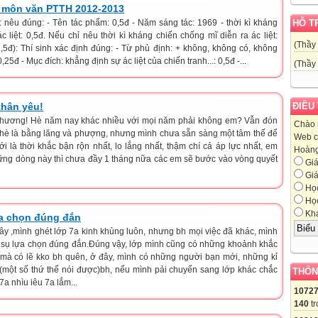
n môn văn PTTH 2012-2013
): nêu đúng: - Tên tác phẩm: 0,5đ - Năm sáng tác: 1969 - thời kì kháng
HỖ T
c liệt: 0,5đ. Nếu chỉ nêu thời kì kháng chiến chống mĩ diễn ra ác liệt:
(Thầy
5đ): Thí sinh xác định đúng: - Từ phủ định: + không, không có, không
0,25đ - Mục đích: khẳng định sự ác liệt của chiến tranh...: 0,5đ -...
(Thầy
thân yêu!
ĐIỀU
 thương! Hè năm nay khác nhiều với mọi năm phải không em? Vẫn đón
Chào 
 hè là bằng lăng và phượng, nhưng mình chưa sẵn sàng một tâm thế để
Web c
mới là thời khắc bận rộn nhất, lo lắng nhất, thậm chí cả áp lực nhất, em
Hoàng,
hững dòng này thì chưa đầy 1 tháng nữa các em sẽ bước vào vòng quyết
Giá
Giá
Học
Học
Khá
ựa chọn đúng đắn
ây ,mình ghét lớp 7a kinh khủng luôn, nhưng bh mọi việc đã khác, mình
ột sụ lựa chọn đúng đắn.Đúng vậy, lớp mình cũng có những khoảnh khắc
 mà có lẽ kko bh quên, ở đây, mình có những người bạn mới, những kỉ
..(một số thứ thể nói được)bh, nếu mình pải chuyển sang lớp khác chắc
THỐN
a nhìu iêu 7a lắm...
1072
140
tr