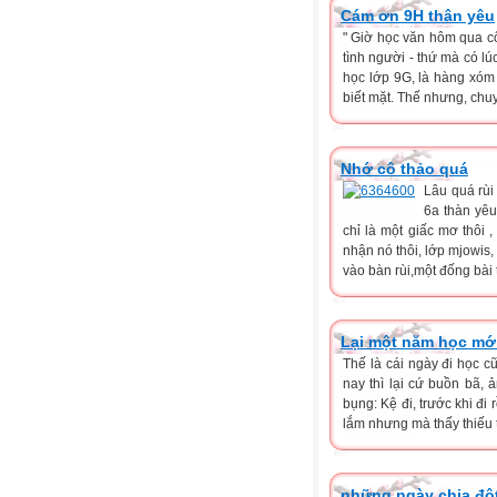
Cám ơn 9H thân yêu
" Giờ học văn hôm qua c
tình người - thứ mà có lú
học lớp 9G, là hàng xóm 
biết mặt. Thế nhưng, chuy
Nhớ cô thảo quá
Lâu quá rùi
6a thàn yêu
chỉ là một giấc mơ thôi ,
nhận nó thôi, lớp mjowis, 
vào bàn rùi,một đống bài t
Lại một năm học mớ
Thế là cái ngày đi học 
nay thì lại cứ buồn bã,
bụng: Kệ đi, trước khi đi
lắm nhưng mà thấy thiếu th
những ngày chia đột