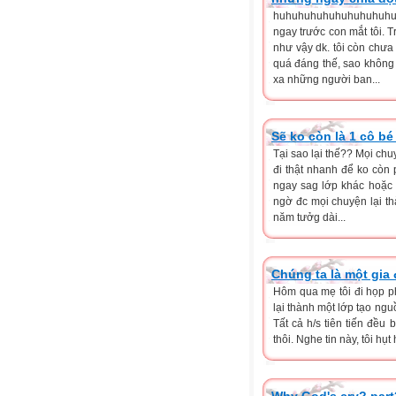
huhuhuhuhuhuhuhuhuhu.Tôi
ngay trước con mắt tôi. Tr
như vậy dk. tôi còn chưa
quá đáng thế, sao không 
xa những người ban...
Sẽ ko còn là 1 cô bé
Tại sao lại thế?? Mọi ch
đi thật nhanh để ko còn 
ngay sag lớp khác hoặc 
ngờ đc mọi chuyện lại th
năm tưởg dài...
Chúng ta là một gia
Hôm qua mẹ tôi đi họp p
lại thành một lớp tạo ng
Tất cả h/s tiên tiến đều 
thôi. Nghe tin này, tôi hụt