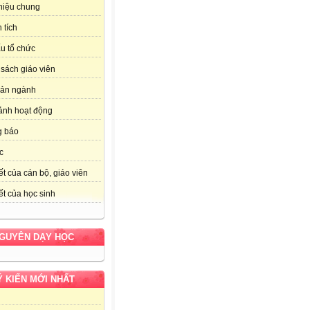
thiệu chung
 tích
u tổ chức
sách giáo viên
bản ngành
ảnh hoạt động
g báo
c
ết của cán bộ, giáo viên
ết của học sinh
NGUYÊN DẠY HỌC
Ý KIẾN MỚI NHẤT