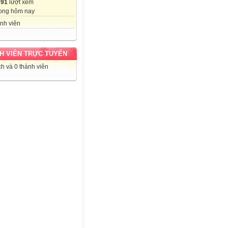
391
lượt xem
ong hôm nay
nh viên
H VIÊN TRỰC TUYẾN
h và 0 thành viên