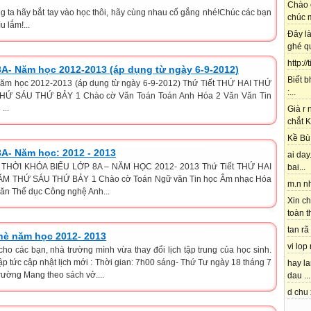
Chào 
g ta hãy bắt tay vào học thôi, hãy cùng nhau cố gắng nhé!Chúc các bạn
chúc m
u lắm!...
Đây l
ghé qu
http://
8A- Năm học 2012-2013 (áp dụng từ ngày 6-9-2012)
Biết b
Năm học 2012-2013 (áp dụng từ ngày 6-9-2012) Thứ Tiết THỨ HAI THỨ
:...
Ứ SÁU THỨ BẢY 1 Chào cờ Văn Toán Toán Anh Hóa 2 Văn Văn Tin
...
Già r
chắt K
Kề Bù 
8A- Năm học: 2012 - 2013
ai day.
 THỜI KHÓA BIỂU LỚP 8A – NĂM HỌC 2012- 2013 Thứ Tiết THỨ HAI
bai...
M THỨ SÁU THỨ BẢY 1 Chào cờ Toán Ngữ văn Tin học Âm nhạc Hóa
m.n nh
văn Thể dục Công nghệ Anh...
Xin ch
toàn t
tan rã 
 hè năm học 2012- 2013
vi lop
ho các bạn, nhà trường mình vừa thay đổi lịch tập trung của học sinh.
ập tức cập nhật lịch mới : Thời gian: 7h00 sáng- Thứ Tư ngày 18 tháng 7
hay l
rường Mang theo sách vở....
dau ...
d chu 