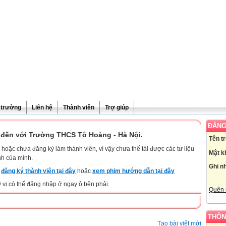
ề trường
Liên hệ
Thành viên
Trợ giúp
ĐĂNG
đến với Trường THCS Tô Hoàng - Hà Nội.
Tên t
hoặc chưa đăng ký làm thành viên, vì vậy chưa thể tải được các tư liệu
Mật k
nh của mình.
Ghi n
y
đăng ký thành viên tại đây
hoặc
xem phim hướng dẫn tại đây
ý vị có thể đăng nhập ở ngay ô bên phải.
Quên 
THÔN
Tạo bài viết mới