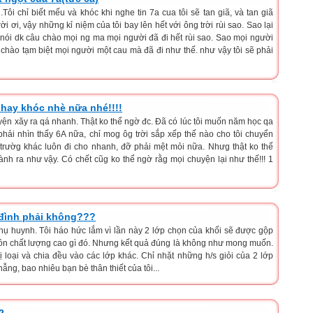
 chỉ biết mếu và khóc khi nghe tin 7a cua tôi sẽ tan giã, và tan giã
ời ơi, vậy những kỉ niệm của tôi bay lên hết với ông trời rùi sao. Sao lại
 nói dk câu chào mọi ng ma mọi người đã đi hết rùi sao. Sao mọi người
chào tạm biệt mọi người một cau mà đã đi như thế. như vậy tôi sẽ phải
 hay khóc nhè nữa nhé!!!!
uyện xăy ra qá nhanh. Thật ko thể ngờ đc. Đã có lúc tôi muốn năm học qa
phải nhìn thấy 6A nữa, chỉ mog ôg trời sắp xếp thế nào cho tôi chuyển
trườg khác luôn đi cho nhanh, đỡ phải mệt mỏi nữa. Nhưg thật ko thể
ành ra như vậy. Có chết cũg ko thể ngờ rằg mọi chuyện lại như thế!!! 1
 đình phải không???
hụ huynh. Tôi háo hức lắm vì lần này 2 lớp chọn của khối sẽ được gộp
uồn chất lượng cao gì đó. Nhưng kết quả đúng là không như mong muốn.
bị loại và chia đều vào các lớp khác. Chỉ nhặt những h/s giỏi của 2 lớp
 hẫng, bao nhiêu bạn bè thân thiết của tôi...