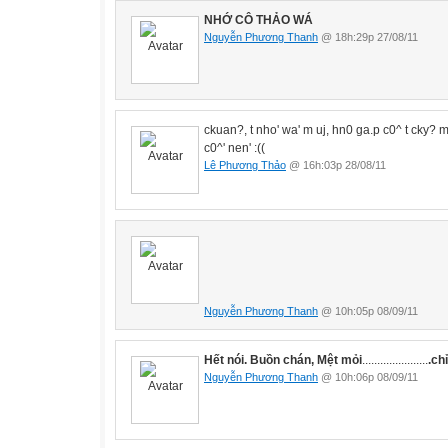
NHỚ CÔ THẢO WÁ
Nguyễn Phương Thanh
@ 18h:29p 27/08/11
ckuan?, t nho' wa' m uj, hn0 ga.p c0^ t cky? m
c0^' nen' :((
Lê Phương Thảo
@ 16h:03p 28/08/11
Nguyễn Phương Thanh
@ 10h:05p 08/09/11
Hết nói. Buồn chán, Mệt mỏi
......................
.
ch
Nguyễn Phương Thanh
@ 10h:06p 08/09/11