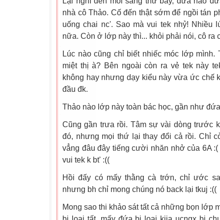
Lại nghĩ đến mỗi sáng thứ bảy, đứa nào đ
nhà cô Thảo. Cố đến thật sớm để ngồi tán p
uống chai nc'. Sao mà vui tek nhỷ! Nhiều 
nữa. Còn ở lớp này thì... khỏi phải nói, cô ra cô
Lúc nào cũng chỉ biết nhiếc móc lớp mình. 
miệt thị à? Bên ngoài còn ra vẻ tek này t
không hay nhưng dạy kiểu này vừa ức chế ki
đầu đk.
Thảo nào lớp này toàn bác học, gần như đứa
Cũng gần trưa rồi. Tâm sự vài dòng trước k
đó, nhưng mọi thứ lại thay đổi cả rồi. Chỉ c
vẳng đâu đây tiếng cười nhăn nhở của 6A :
vui tek k bt' :((
Hồi đấy có mấy thằng cà trớn, chỉ ước s
nhưng bh chỉ mong chúng nó back lại tkuj :((
Mong sao thi khảo sát tất cả những bọn lớp 
bị loại tất, mấy đứa bị loại kiia ucngx bị ch