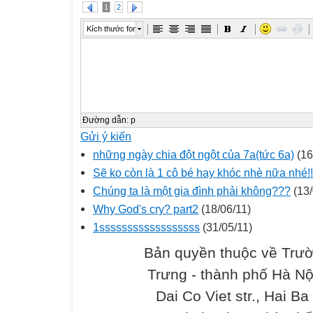
1
2
Kích thước font
Đường dẫn
:
p
Gửi ý kiến
những ngày chia đột ngột của 7a(tức 6a)
(16
Sẽ ko còn là 1 cô bé hay khóc nhè nữa nhé!!
Chúng ta là một gia đình phải không???
(13/
Why God's cry? part2
(18/06/11)
1ssssssssssssssssss
(31/05/11)
Bản quyền thuộc về Trư
Trưng - thành phố Hà Nộ
Dai Co Viet str., Hai Ba