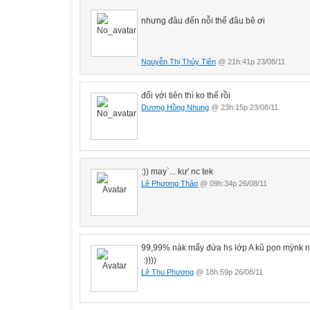
nhưng đâu đến nỗi thế đâu bê ơi
Nguyễn Thị Thủy Tiên
@ 21h:41p 23/08/11
đối với tiên thì ko thế rồi
Dương Hồng Nhung
@ 23h:15p 23/08/11
:)) may`... kư' nc tek
Lê Phương Thảo
@ 09h:34p 26/08/11
99,99% nàk mấy đứa hs lớp A kũ pọn mỳnk n
:))))
Lê Thu Phương
@ 18h:59p 26/08/11