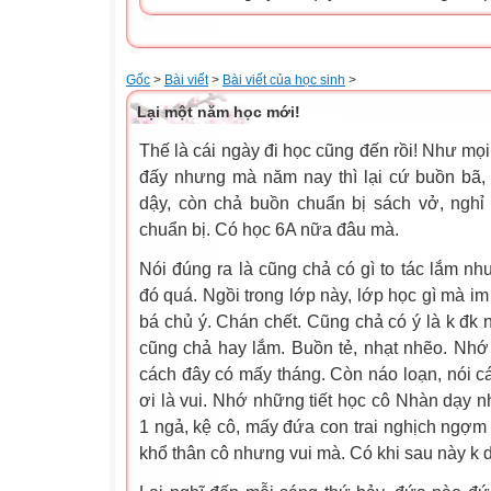
Gốc
>
Bài viết
>
Bài viết của học sinh
>
Lại một năm học mới!
Thế là cái ngày đi học cũng đến rồi! Như mọi
đấy nhưng mà năm nay thì lại cứ buồn bã
dậy, còn chả buồn chuẩn bị sách vở, nghỉ b
chuẩn bị. Có học 6A nữa đâu mà.
Nói đúng ra là cũng chả có gì to tác lắm như
đó quá. Ngồi trong lớp này, lớp học gì mà im t
bá chủ ý. Chán chết. Cũng chả có ý là k đ
cũng chả hay lắm. Buồn tẻ, nhạt nhẽo. Nhớ l
cách đây có mấy tháng. Còn náo loạn, nói cá
ơi là vui. Nhớ những tiết học cô Nhàn dạy 
1 ngả, kệ cô, mấy đứa con trai nghịch ngợm 
khổ thân cô nhưng vui mà. Có khi sau này k d