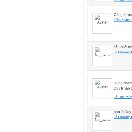
Cũng được 
Trần Khánh 
câu cuối h
Lê Phương 
Đụng chạm 
Duy tí nào 
Lê Thu Phư
bạn là Duy 
Lê Phương 