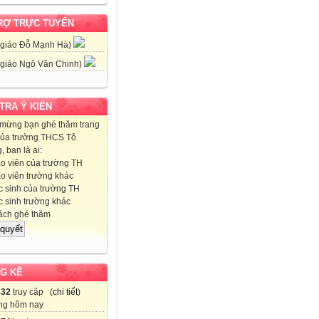
RỢ TRỰC TUYẾN
 giáo Đỗ Mạnh Hà)
 giáo Ngô Văn Chinh)
 TRA Ý KIẾN
mừng bạn ghé thăm trang
ủa trường THCS Tô
 bạn là ai:
o viên của trường TH
o viên trường khác
 sinh của trường TH
 sinh trường khác
ch ghé thăm
G KÊ
432
truy cập (
chi tiết
)
ng hôm nay