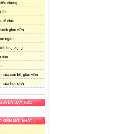
thiệu chung
 tích
u tổ chức
sách giáo viên
bản ngành
ảnh hoạt động
g báo
c
ết của cán bộ, giáo viên
ết của học sinh
NGUYÊN DẠY HỌC
Ý KIẾN MỚI NHẤT