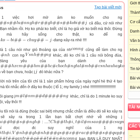
Giới 
ss
Tạo bài viết mới
Thành
 1 việc hơi mờ ám ko muốn cho ng
Cơ cấ
cả đâu, cứ nói như
 Bạn nhầm rồi. Họ ko phải ko biết, chỉ là họ giả vờ ko biết mà thôi. Đừng
Danh 
y mà hãy sống cho thật, ko để ng
-đang-xảy-ra nhé !!!!
Văn 
 là 1 câu nói như gió thoảng qa của nh
cũng dễ làm cho ng
Hình 
con ng
khác, đó ko chỉ là 1 câu nói bông đùa,
Thôn
 đáng yêu của bạn dành cho ng
Tin tứ
n về bạn chưa, hoặc j
đó khác nữa ?
Bài vi
i nói trên của tôi chỉ là 1 sản phẩm hỏng của ngày nghỉ hè thứ 4 tạo
ôi nhắc đến ở đây ko thuộc { tổ 1; my family } nhé !!!!!!!!!!!!!!!!!!!!!!!!!!!
Bài vi
ỏi giang j
khác, chỉ là do 1 minute ko suy
, vậy thôi !!!
TÀI 
u tôi nói là đúng (hoặc sai bét) nhưng chắc chắn là điều đó sẽ ko xảy ra
 sẽ xảy ra trong 1 lần bạn bất chợt nhớ về những j
CÁC 
 chỉ đọc đc suy nghĩ của 1 ng
...
bạn. BẠN LÀ DUY NHẤT