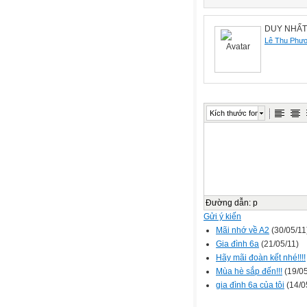
DUY NHẤT là 
Lê Thu Phư
Kích thước font
Đường dẫn
:
p
Gửi ý kiến
Mãi nhớ về A2
(30/05/11
Gia đình 6a
(21/05/11)
Hãy mãi đoàn kết nhé!!!!
Mùa hè sắp đến!!!
(19/05
gia đình 6a của tôi
(14/0