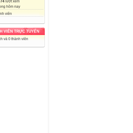
974
lượt xem
ong hôm nay
nh viên
H VIÊN TRỰC TUYẾN
h và 0 thành viên