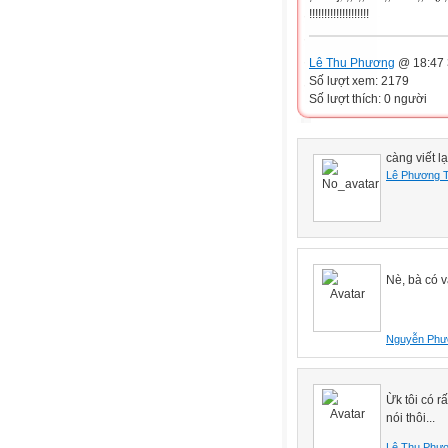
!!!!!!!!!!!!!!!!!!!!
Lê Thu Phương
@ 18:47 
Số lượt xem: 2179
Số lượt thích: 0 người
càng viết l
Lê Phương 
Nè, bà có v
Nguyễn Phư
Ừk tôi có r
nói thôi...
Lê Thu Phư