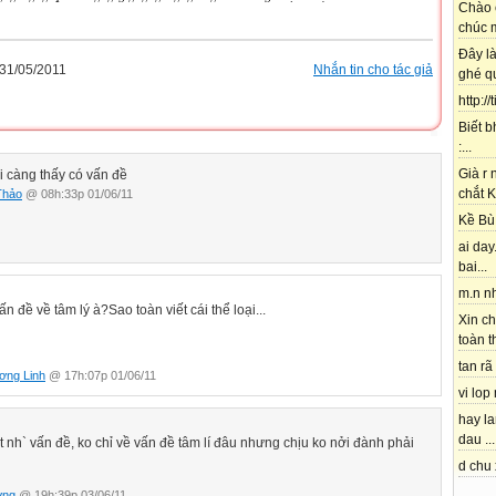
Chào 
chúc m
Đây l
31/05/2011
Nhắn tin cho tác giả
ghé qu
http://
Biết b
:...
Già r
ại càng thấy có vấn đề
chắt K
Thảo
@ 08h:33p 01/06/11
Kề Bù 
ai day.
bai...
m.n nh
ấn đề về tâm lý à?Sao toàn viết cái thể loại...
Xin ch
toàn t
tan rã 
ơng Linh
@ 17h:07p 01/06/11
vi lop
hay l
dau ...
ất nh` vấn đề, ko chỉ về vấn đề tâm lí đâu nhưng chịu ko nởi đành phải
d chu 
ơng
@ 19h:39p 03/06/11