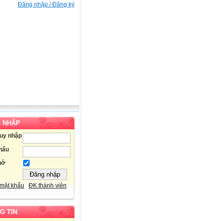
Đăng nhập / Đăng ký
 NHẬP
ruy nhập
hẩu
hớ
mật khẩu
ĐK thành viên
G TIN