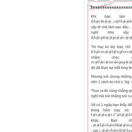
1ssssssssssssssss
Khi bạn làm
vậy đi chả làm sao đâu...
nghĩ như vậ
Tin hay ko tùy bạn, chỉ
châm chọc
đó đã thực sự mất lòng ti
Nhưng nói chung những lờ
nên 1 cách ko chủ ý. Ng` mà t
Thực ra tôi cũng chẳng gi
nghĩ mà nói nhăng nói cuội
Sẽ có 1 ngày bạn thấy điề
trong hôm nay, nó
khác. Bạn
, nói j