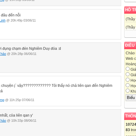
HỖ T
đâu đến nỗi
(Thầy
Linh
@ 20h:49p 03/06/11
(Thầy
ĐIỀU
ơi đụng chạm đén Nghiêm Duy đóa :d
Chào 
Thảo
@ 20h:28p 06/06/11
Web c
Hoàng,
Giá
Giá
Học
chuyện j` vậy????????????? Tôi thấy nó chả liên qan đến Nghiêm
Học
cả
Khá
ơng
@ 11h:25p 07/06/11
nhất, cóa liên qan y'
THỐN
Thảo
@ 10h:33p 08/06/11
1072
83
tro