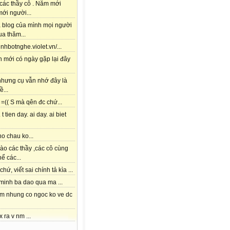
các thầy cô . Năm mới
ới người...
à blog của mình mọi người
a thăm...
tinhbotnghe.violet.vn/...
h mới có ngày gặp lại đây
 nhưng cụ vẫn nhớ đây là
ề...
=(( S mà qên đc chứ...
 t tien day. ai day. ai biet
o chau ko...
ào các thầy ,các cô cùng
hể các...
chứ, viết sai chính tả kìa ...
 minh ba dao qua ma ...
am nhung co ngoc ko ve dc
x ra v nm ...