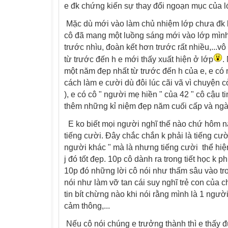
e đk chứng kiến sự thay đổi ngoạn mục của lớ
Mặc dù mới vào làm chủ nhiệm lớp chưa đk
cô đã mang một luồng sáng mới vào lớp mìn
trước nhìu, đoàn kết hơn trước rất nhiều,...v
từ trước đến h e mới thấy xuất hiện ở lớp
.
một năm đẹp nhất từ trước đến h của e, e có
cách làm e cười dù đôi lúc cãi vã vì chuyện cỏ
), e có cô " người mẹ hiền " của 42 " cô cậu t
thêm những kỉ niệm đẹp năm cuối cấp và ngày
E ko biết mọi người nghĩ thế nào chứ hôm n
tiếng cười. Đây chắc chắn k phải là tiếng cườ
người khác " mà là nhưng tiếng cười thể hiệ
j đó tốt đẹp. 10p cô dành ra trong tiết học k p
10p đó những lời cô nói như thấm sâu vào tron
nói như làm vỡ tan cái suy nghĩ trẻ con của ch
tin bít chừng nào khi nói rằng mình là 1 người
cảm thông,...
Nếu cô nói chúng e trưởng thành thì e thấy 