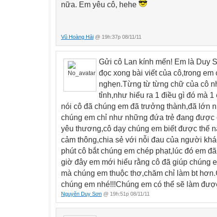
nữa. Em yêu cô, hehe
Hả
Vũ Hoàng Hải
@ 19h:37p 08/11/11
Gửi cô Lan kính mến! Em là Duy 
đọc xong bài viết của cô,trong em 
nghẹn.Từng từ từng chữ của cô n
tỉnh,như hiểu ra 1 điều gì đó mà 1
nói cô đã chúng em đã trưởng thành,đã lớn n
chúng em chỉ như những đứa trẻ đang được cô 
yêu thương,cô dạy chúng em biết được thế nà
cảm thông,chia sẻ với nỗi đau của người khá
phút cô bắt chúng em chép phạt,lúc đó em đã
giờ đây em mới hiểu rằng cô đã giúp chúng
mà chúng em thuộc thơ,chăm chỉ làm bt hơn.
chúng em nhé!!!Chúng em có thể sẽ làm được
Nguyẽn Duy Sơn
@ 19h:51p 08/11/11