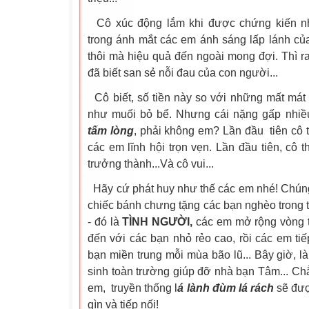
Cô xúc động lắm khi được chứng kiến n
trong ánh mắt các em ánh sáng lấp lánh c
thôi mà hiệu quả đến ngoài mong đợi. Thì ra
đã biết san sẻ nỗi đau của con người...
Cô biết, số tiền này so với những mất mát 
như muối bỏ bể. Nhưng cái nặng gấp nhiều l
tấm lòng
, phải không em? Lần đầu tiên cô 
các em lĩnh hội trọn vẹn. Lần đầu tiên, cô 
trưởng thành...Và cô vui...
Hãy cứ phát huy như thế các em nhé! Chún
chiếc bánh chưng tặng các bạn nghèo trong t
- đó là
TÌNH NGƯỜI,
các em mở rộng vòng t
đến với các bạn nhỏ rẻo cao, rồi các em tiếp
bạn miền trung mỗi mùa bão lũ... Bây giờ, 
sinh toàn trường giúp đỡ nhà bạn Tâm... Ch
em, truyền thống l
á lành đùm lá rách
sẽ đượ
gìn và tiếp nối!