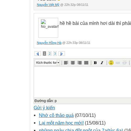
Nguyễn Việt Mỹ
@ 22h:32p 08/11/11
hề hề bài của mình hơi dài thì phải 
Nguyễn Hồng Hà
@ 22h:33p 08/11/11
1
2
3
Kích thước font
Đường dẫn
:
p
Gửi ý kiến
Nhớ cô thảo quá
(07/10/11)
Lại một năm học mới!
(15/08/11)
những ngày chia đột ngột của 7a(tức 6a)
(16