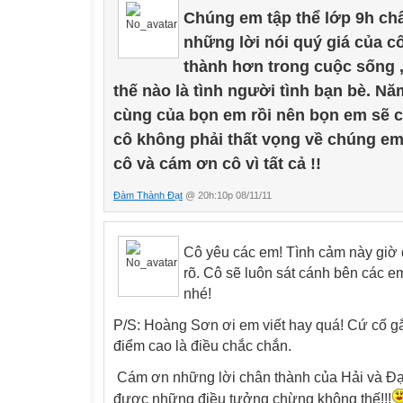
Chúng em tập thể lớp 9h ch
những lời nói quý giá của c
thành hơn trong cuộc sống 
thế nào là tình người tình bạn bè. N
cùng của bọn em rồi nên bọn em sẽ 
cô không phải thất vọng về chúng em
cô và cám ơn cô vì tất cả !!
Đàm Thành Đạt
@ 20h:10p 08/11/11
Cô yêu các em! Tình cảm này giờ 
rõ. Cô sẽ luôn sát cánh bên các 
nhé!
P/S: Hoàng Sơn ơi em viết hay quá! Cứ cố gắn
điểm cao là điều chắc chắn.
Cám ơn những lời chân thành của Hải và Đạt
được những điều tưởng chừng không thế!!!