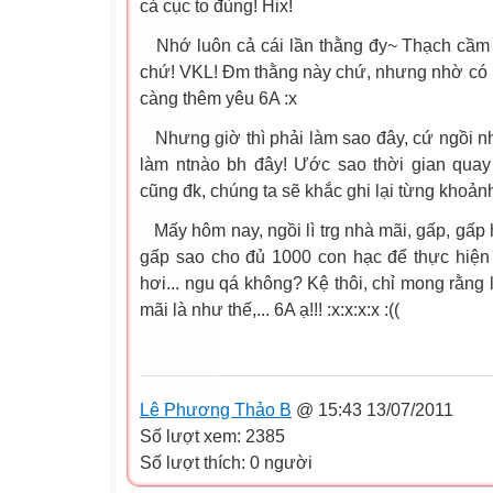
cả cục to đùng! Hix!
Nhớ luôn cả cái lần thằng đy~ Thạch cầm
chứ! VKL! Đm thằng này chứ, nhưng nhờ có 
càng thêm yêu 6A :x
Nhưng giờ thì phải làm sao đây, cứ ngồi 
làm ntnào bh đây! Ước sao thời gian quay t
cũng đk, chúng ta sẽ khắc ghi lại từng khoản
Mấy hôm nay, ngồi lì trg nhà mãi, gấp, gấp
gấp sao cho đủ 1000 con hạc để thực hiện
hơi... ngu qá không? Kệ thôi, chỉ mong rằng
mãi là như thế,... 6A ạ!!! :x:x:x:x :((
Lê Phương Thảo B
@ 15:43 13/07/2011
Số lượt xem: 2385
Số lượt thích: 0 người