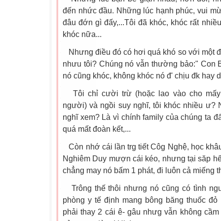
đến nhức đầu. Những lúc hạnh phúc, vui mừ
đâu đớn gì đấy,...Tôi đã khóc, khóc rất nhiề
khóc nữa...
Nhưng điều đó có hơi quá khó so với một đ
nhưu tôi? Chúng nó vẫn thường bảo:" Con B t
nó cũng khóc, không khóc nó đ' chịu đk hay d
Tôi chỉ cười trừ (hoặc lao vào cho mấy
người)
và ngồi suy nghĩ, tôi khóc nhiều ư? 
nghĩ xem? Là vì chính family của chúng ta đấy
quá mất đoàn kết,...
Còn nhớ cái lần trg tiết Côg Nghệ, học khâu
Nghiêm Duy mượn cái kéo, nhưng tại săp hế
chẳng may nó bấm 1 phát, đi luôn cả miếng th
Trông thế thôi nhưng nó cũng có tình ng
phòng y tế định mang bông băng thuốc đỏ l
phải thay 2 cái ê- gâu nhưg vẫn không cầm