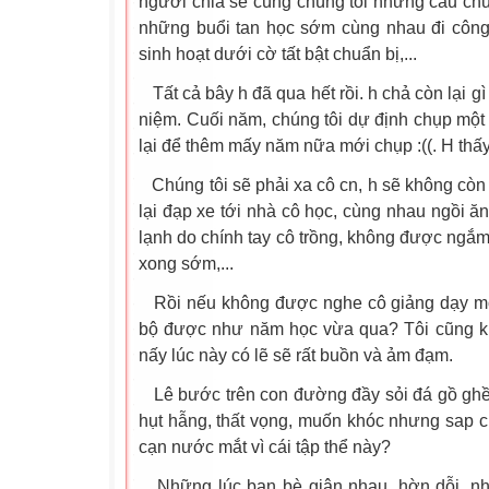
người chia sẻ cùng chúng tôi những câu chu
những buổi tan học sớm cùng nhau đi côn
sinh hoạt dưới cờ tất bật chuẩn bị,...
Tất cả bây h đã qua hết rồi. h chả còn lại g
niệm. Cuối năm, chúng tôi dự định chụp một
lại để thêm mấy năm nữa mới chụp :((. H thấy
Chúng tôi sẽ phải xa cô cn, h sẽ không cò
lại đạp xe tới nhà cô học, cùng nhau ngồi 
lạnh do chính tay cô trồng, không được ngắm
xong sớm,...
Rồi nếu không được nghe cô giảng dạy mỗi 
bộ được như năm học vừa qua? Tôi cũng k
nấy lúc này có lẽ sẽ rất buồn và ảm đạm.
Lê bước trên con đường đầy sỏi đá gồ ghề, 
hụt hẫng, thất vọng, muốn khóc nhưng sap c
cạn nước mắt vì cái tập thể này?
Những lúc bạn bè giận nhau, hờn dỗi, nh