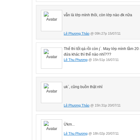
vẫn là lớp mình thôi, còn lớp nào đk nữa
Lê Phương Thảo
@ 09h:27p 15/07/11
Thế thì tốt qá rồi còn j`. May lớp mình tầm 2
đứa khác thì thế nào nhỉ???
Lê Thu Phương
@ 15h:51p 16/07/11
uk`, cũng buồn thật nhỉ
Lê Phương Thảo
@ 15h:31p 20/07/11
Ừkm...
Lê Thu Phương
@ 18h:02p 20/07/11