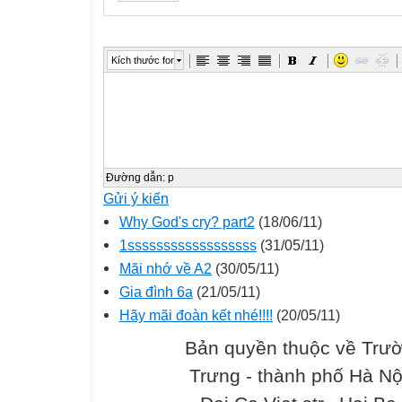
Kích thước font
Đường dẫn
:
p
Gửi ý kiến
Why God's cry? part2
(18/06/11)
1ssssssssssssssssss
(31/05/11)
Mãi nhớ về A2
(30/05/11)
Gia đình 6a
(21/05/11)
Hãy mãi đoàn kết nhé!!!!
(20/05/11)
Bản quyền thuộc về Trư
Trưng - thành phố Hà Nộ