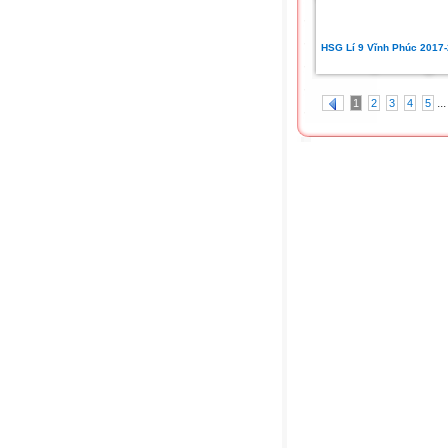
HSG Lí 9 Vĩnh Phúc 2017
...
1
2
3
4
5