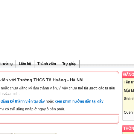
ề trường
Liên hệ
Thành viên
Trợ giúp
ĐĂNG
đến với Trường THCS Tô Hoàng - Hà Nội.
Tên t
hoặc chưa đăng ký làm thành viên, vì vậy chưa thể tải được các tư liệu
Mật k
nh của mình.
Ghi n
y
đăng ký thành viên tại đây
hoặc
xem phim hướng dẫn tại đây
ý vị có thể đăng nhập ở ngay ô bên phải.
Quên 
THÔN