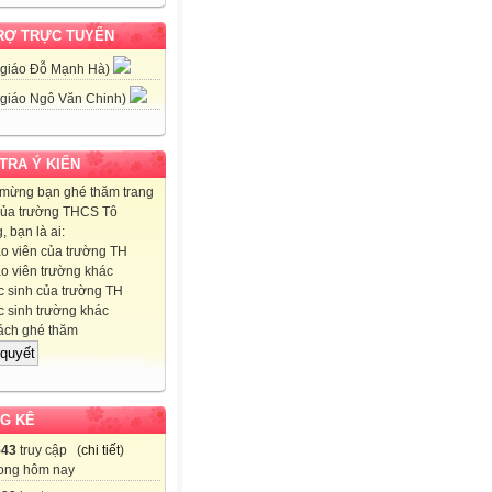
RỢ TRỰC TUYẾN
 giáo Đỗ Mạnh Hà)
 giáo Ngô Văn Chinh)
 TRA Ý KIẾN
mừng bạn ghé thăm trang
ủa trường THCS Tô
 bạn là ai:
o viên của trường TH
o viên trường khác
 sinh của trường TH
 sinh trường khác
ch ghé thăm
G KÊ
543
truy cập (
chi tiết
)
ong hôm nay