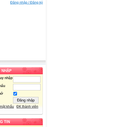
Đăng nhập / Đăng ký
 NHẬP
ruy nhập
hẩu
hớ
mật khẩu
ĐK thành viên
G TIN