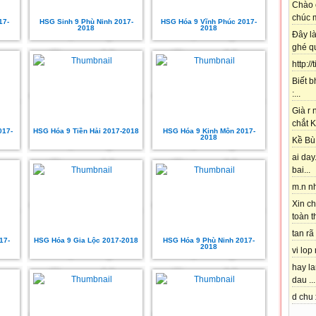
Chào 
chúc m
17-
HSG Sinh 9 Phù Ninh 2017-
HSG Hóa 9 Vĩnh Phúc 2017-
2018
2018
Đây l
ghé qu
http://
Biết b
:...
Già r
chắt K
017-
HSG Hóa 9 Tiền Hải 2017-2018
HSG Hóa 9 Kinh Môn 2017-
2018
Kề Bù 
ai day.
bai...
m.n nh
Xin ch
toàn t
tan rã 
17-
HSG Hóa 9 Gia Lộc 2017-2018
HSG Hóa 9 Phù Ninh 2017-
2018
vi lop
hay l
dau ...
d chu 