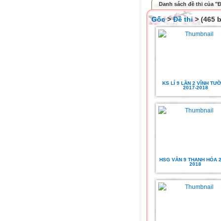
Danh sách đề thi của "Đ
Gốc
>
Đề thi
> (465 b
KS LÍ 9 LẦN 2 VĨNH TƯ
2017-2018
HSG VĂN 9 THANH HÓA 2
2018