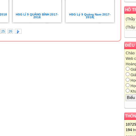
HỖ T
-2018
HSG LÍ 9 QUẢNG BÌNH 2017-
HSG Lý 9 Quảng Nam 2017-
2018
2018(
(Thầy
(Thầy
25
26
ĐIỀU
Chào 
Web c
Hoàng,
Giá
Giá
Học
Học
Khá
THỐN
1072
194
tr