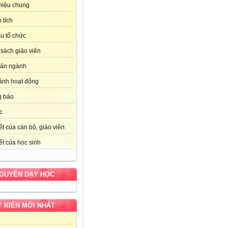
thiệu chung
 tích
u tổ chức
sách giáo viên
bản ngành
ảnh hoạt động
g báo
c
ết của cán bộ, giáo viên
ết của học sinh
NGUYÊN DẠY HỌC
Ý KIẾN MỚI NHẤT