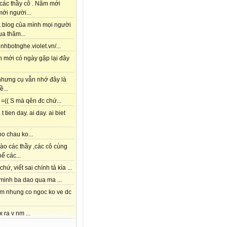
các thầy cô . Năm mới
ới người...
à blog của mình mọi người
a thăm...
tinhbotnghe.violet.vn/...
h mới có ngày gặp lại đây
 nhưng cụ vẫn nhớ đây là
ề...
=(( S mà qên đc chứ...
 t tien day. ai day. ai biet
o chau ko...
ào các thầy ,các cô cùng
hể các...
chứ, viết sai chính tả kìa ...
 minh ba dao qua ma ...
am nhung co ngoc ko ve dc
x ra v nm ...