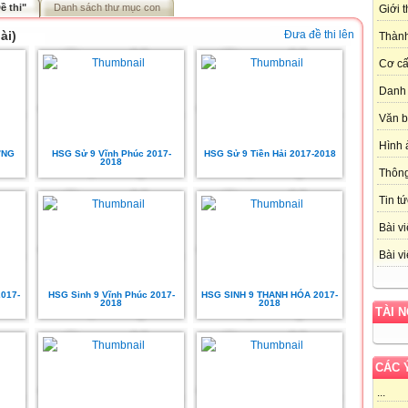
ề thi"
Danh sách thư mục con
Giới 
ài)
Đưa đề thi lên
Thành
Cơ cấ
Danh 
Văn 
Hình 
ỜNG
HSG Sử 9 Vĩnh Phúc 2017-
HSG Sử 9 Tiền Hải 2017-2018
2018
Thôn
Tin tứ
Bài vi
Bài vi
017-
HSG Sinh 9 Vĩnh Phúc 2017-
HSG SINH 9 THANH HÓA 2017-
2018
2018
TÀI 
CÁC 
...