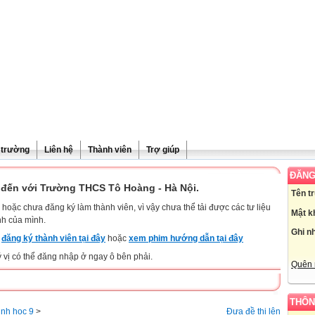
ề trường
Liên hệ
Thành viên
Trợ giúp
ĐĂNG
đến với Trường THCS Tô Hoàng - Hà Nội.
Tên t
hoặc chưa đăng ký làm thành viên, vì vậy chưa thể tải được các tư liệu
Mật k
nh của mình.
Ghi n
y
đăng ký thành viên tại đây
hoặc
xem phim hướng dẫn tại đây
ý vị có thể đăng nhập ở ngay ô bên phải.
Quên 
THÔN
inh học 9
>
Đưa đề thi lên