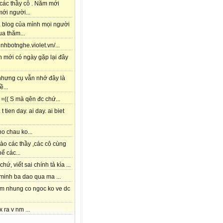
các thầy cô . Năm mới
ới người...
à blog của mình mọi người
a thăm...
tinhbotnghe.violet.vn/...
h mới có ngày gặp lại đây
 nhưng cụ vẫn nhớ đây là
ề...
=(( S mà qên đc chứ...
 t tien day. ai day. ai biet
o chau ko...
ào các thầy ,các cô cùng
hể các...
chứ, viết sai chính tả kìa ...
 minh ba dao qua ma ...
am nhung co ngoc ko ve dc
x ra v nm ...