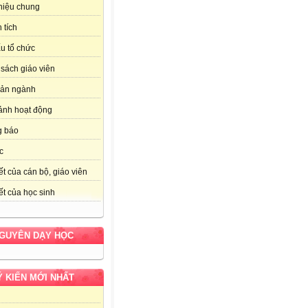
thiệu chung
 tích
u tổ chức
sách giáo viên
bản ngành
ảnh hoạt động
g báo
c
ết của cán bộ, giáo viên
ết của học sinh
NGUYÊN DẠY HỌC
Ý KIẾN MỚI NHẤT