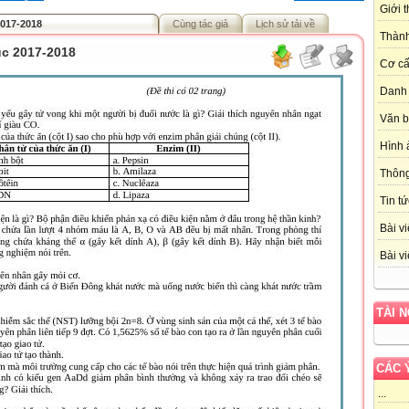
Giới 
2017-2018
Cùng tác giả
Lịch sử tải về
Thành
úc 2017-2018
Cơ cấ
Danh 
Văn 
Hình 
Thôn
Tin tứ
Bài vi
Bài vi
TÀI 
CÁC 
...