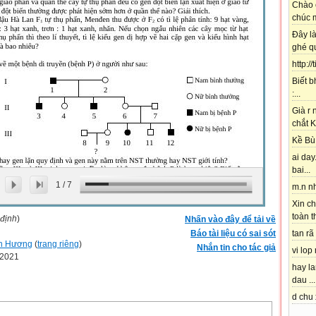
Chào 
chúc m
Đây l
ghé qu
http://
Biết b
:...
Già r
chắt K
Kề Bù 
ai day.
bai...
1
/
7
m.n nh
Xin ch
toàn t
 định
)
Nhấn vào đây để tải về
Báo tài liệu có sai sót
tan rã 
n Hương
(
trang riêng
)
Nhắn tin cho tác giả
vi lop
-2021
hay l
dau ...
d chu 