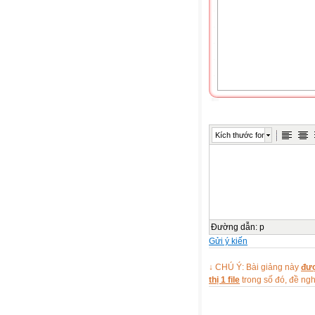
Kích thước font
Đường dẫn
:
p
Gửi ý kiến
↓ CHÚ Ý: Bài giảng này
đượ
thị 1 file
trong số đó, đề n