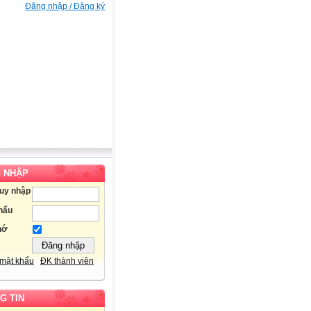
Đăng nhập / Đăng ký
 NHẬP
ruy nhập
hẩu
hớ
mật khẩu
ĐK thành viên
G TIN