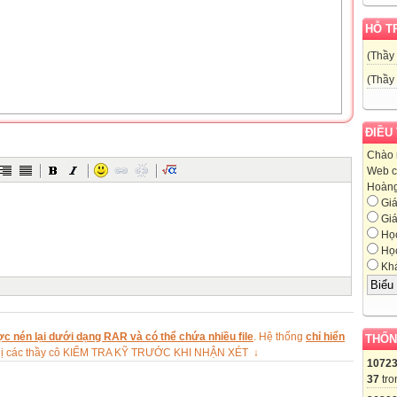
HỖ T
(Thầy
(Thầy
ĐIỀU
Chào 
Web c
Hoàng,
Giá
Giá
Học
Học
Khá
c nén lại dưới dạng RAR và có thể chứa nhiều file
. Hệ thống
chỉ hiển
THỐN
ghị các thầy cô KIỂM TRA KỸ TRƯỚC KHI NHẬN XÉT ↓
1072
37
tro