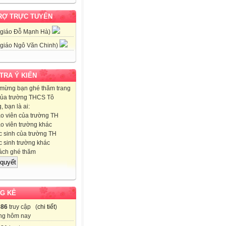
RỢ TRỰC TUYẾN
 giáo Đỗ Mạnh Hà)
 giáo Ngô Văn Chinh)
 TRA Ý KIẾN
mừng bạn ghé thăm trang
ủa trường THCS Tô
 bạn là ai:
o viên của trường TH
o viên trường khác
 sinh của trường TH
 sinh trường khác
ch ghé thăm
G KÊ
386
truy cập (
chi tiết
)
ng hôm nay