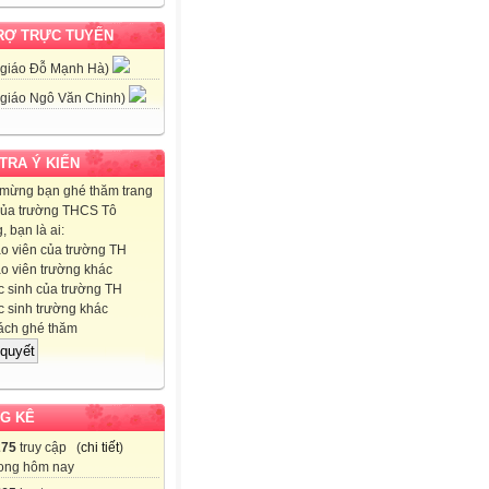
RỢ TRỰC TUYẾN
 giáo Đỗ Mạnh Hà)
 giáo Ngô Văn Chinh)
 TRA Ý KIẾN
mừng bạn ghé thăm trang
ủa trường THCS Tô
 bạn là ai:
o viên của trường TH
o viên trường khác
 sinh của trường TH
 sinh trường khác
ch ghé thăm
G KÊ
275
truy cập (
chi tiết
)
ong hôm nay