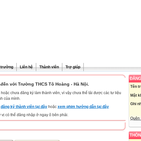
ề trường
Liên hệ
Thành viên
Trợ giúp
ĐĂNG
đến với Trường THCS Tô Hoàng - Hà Nội.
Tên t
hoặc chưa đăng ký làm thành viên, vì vậy chưa thể tải được các tư liệu
Mật k
nh của mình.
Ghi n
y
đăng ký thành viên tại đây
hoặc
xem phim hướng dẫn tại đây
ý vị có thể đăng nhập ở ngay ô bên phải.
Quên 
THÔN