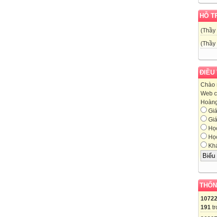
HỖ T
(Thầy
(Thầy
ĐIỀU
Chào 
Web c
Hoàng,
Giá
Giá
Học
Học
Khá
THỐN
1072
191
tr