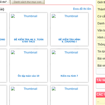
ề thi"
Danh sách thư mục con
Giới 
ài)
Đưa đề thi lên
Thành
Cơ cấ
Danh 
Văn 
Hình 
UONG
ĐỀ KIỂM TRA HK II_TOÁN
ĐỀ KIỂM TRA HÌNH
6789 THCS
8_CHƯƠNG I
Thôn
Tin tứ
Bài vi
Bài vi
Ôn tập toán vào 10
Kiểm tra hình 7
TÀI 
CÁC 
...