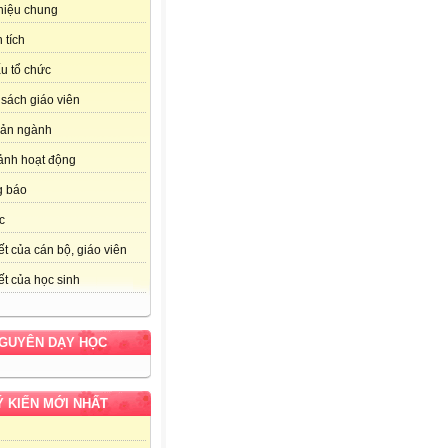
thiệu chung
 tích
u tổ chức
sách giáo viên
bản ngành
ảnh hoạt động
g báo
c
ết của cán bộ, giáo viên
ết của học sinh
NGUYÊN DẠY HỌC
Ý KIẾN MỚI NHẤT