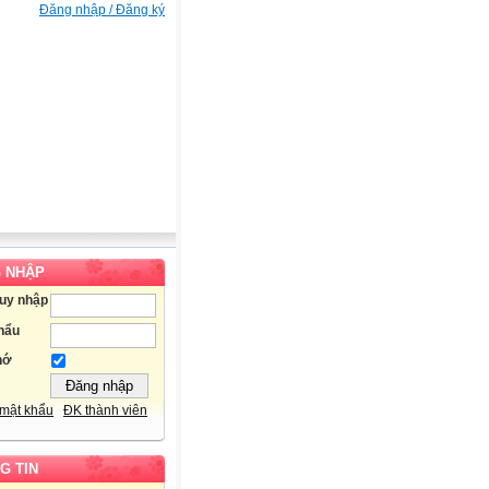
Đăng nhập / Đăng ký
 NHẬP
ruy nhập
hẩu
hớ
mật khẩu
ĐK thành viên
G TIN