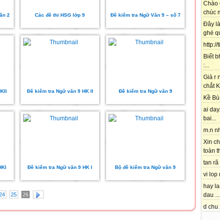
Chào 
chúc m
lần 2
Các đề thi HSG lớp 9
Đề kiểm tra Ngữ Văn 9 – số 7
Đây l
ghé qu
http://
Biết b
:...
Già r
chắt K
KII
Đề kiểm tra Ngữ văn 9 HK II
Đề kiểm tra Ngữ văn 9
Kề Bù 
ai day.
bai...
m.n nh
Xin ch
toàn t
tan rã 
HKI
Đề kiểm tra Ngữ văn 9 HK I
Bộ đề kiểm tra Ngữ văn 9
vi lop
hay l
24
25
26
dau ...
d chu 