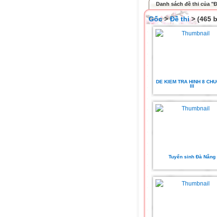
Danh sách đề thi của "Đ
Gốc
>
Đề thi
> (465 b
DE KIEM TRA HINH 8 CH
III
Tuyển sinh Đà Nẵng