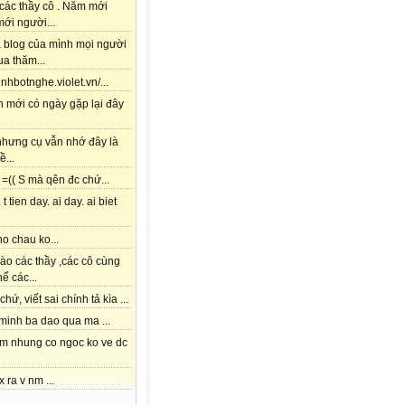
các thầy cô . Năm mới
ới người...
à blog của mình mọi người
a thăm...
tinhbotnghe.violet.vn/...
h mới có ngày gặp lại đây
 nhưng cụ vẫn nhớ đây là
ề...
=(( S mà qên đc chứ...
 t tien day. ai day. ai biet
o chau ko...
ào các thầy ,các cô cùng
hể các...
chứ, viết sai chính tả kìa ...
 minh ba dao qua ma ...
am nhung co ngoc ko ve dc
x ra v nm ...