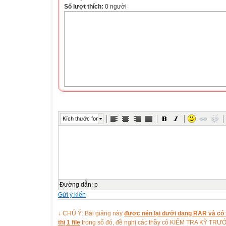
Số lượt thích:
0 người
Kích thước font
Đường dẫn
:
p
Gửi ý kiến
↓ CHÚ Ý: Bài giảng này
được nén lại dưới dạng RAR và có t
thị 1 file
trong số đó, đề nghị các thầy cô KIỂM TRA KỸ TR