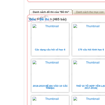
Danh sách đề thi của "Đề thi"
Danh sách thư mục con
Gốc
>
Đề thi
> (465 bài)
Các dạng câu hỏi số học 6
170 câu hỏi hình học 6
2018-2019 ĐỀ-ĐA VÀO 10 CÁC
THỬ 10 TỔ HỢP YÊN LẠ
TỈNH(b1
2017-2018(