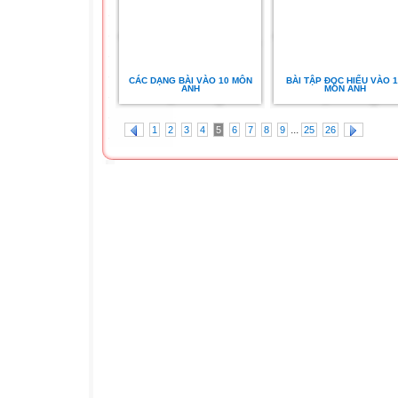
CÁC DẠNG BÀI VÀO 10 MÔN
BÀI TẬP ĐỌC HIỂU VÀO 
ANH
MÔN ANH
...
1
2
3
4
5
6
7
8
9
25
26