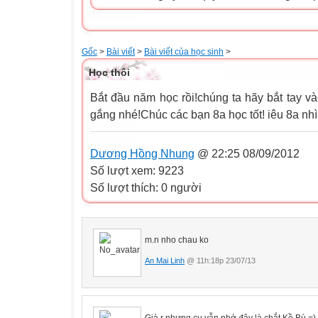
Gốc
>
Bài viết
>
Bài viết của học sinh
>
Học thôi
Bắt đầu năm học rồi!chúng ta hãy bắt tay và
gắng nhé!Chúc các bạn 8a học tốt! iêu 8a nhì
Dương Hồng Nhung
@ 22:25 08/09/2012
Số lượt xem: 9223
Số lượt thích: 0 người
m.n nho chau ko
An Mai Linh
@ 11h:18p 23/07/13
Già r nhưng cụ vẫn nhớ đây là chắt Kề Bù =)