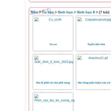
Gốc
>
Tư liệu
>
Sinh học
>
Sinh học 8
> (7 bài)
Co cơ
Tuyến tiêu hóa
Hai lá phổi và các phế nang
Hai vòng tuần hoàn của cơ 