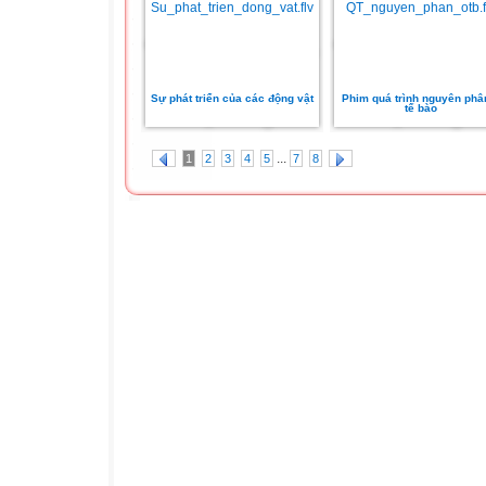
Sự phát triển của các động vật
Phim quá trình nguyên phâ
tế bào
...
1
2
3
4
5
7
8