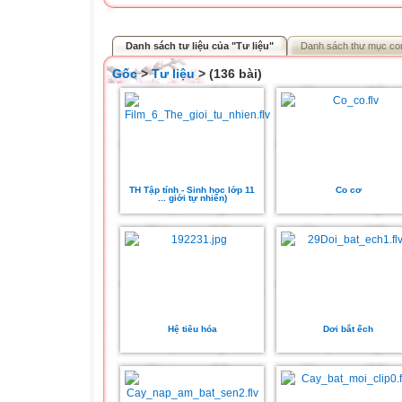
Danh sách tư liệu của "Tư liệu"
Danh sách thư mục co
Gốc
>
Tư liệu
> (136 bài)
TH Tập tính - Sinh học lớp 11
Co cơ
... giới tự nhiên)
Hệ tiêu hóa
Dơi bắt ếch