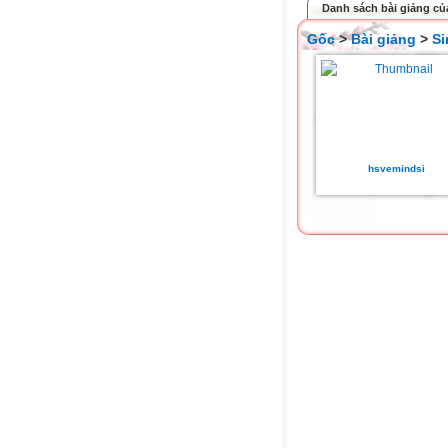
Danh sách bài giảng củ
Gốc
>
Bài giảng
>
Si
hsvemindsi