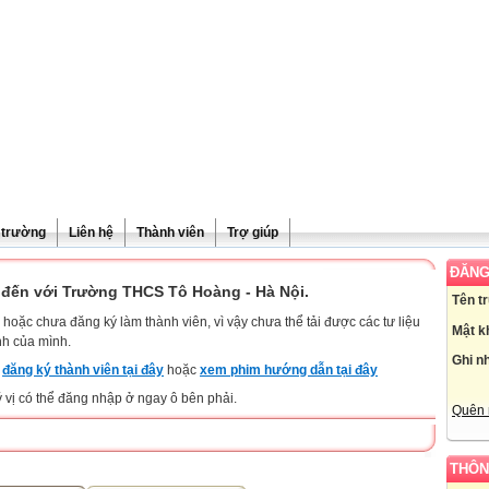
ề trường
Liên hệ
Thành viên
Trợ giúp
ĐĂNG
đến với Trường THCS Tô Hoàng - Hà Nội.
Tên t
hoặc chưa đăng ký làm thành viên, vì vậy chưa thể tải được các tư liệu
Mật k
nh của mình.
Ghi n
y
đăng ký thành viên tại đây
hoặc
xem phim hướng dẫn tại đây
ý vị có thể đăng nhập ở ngay ô bên phải.
Quên 
THÔN