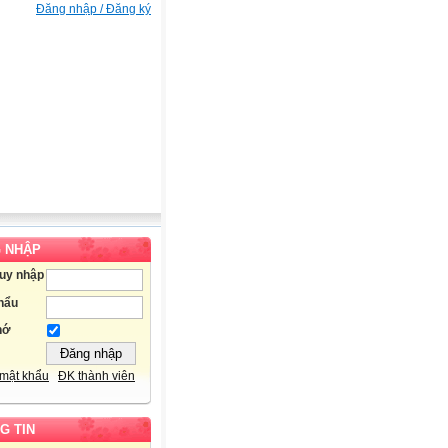
Đăng nhập / Đăng ký
 NHẬP
ruy nhập
hẩu
hớ
mật khẩu
ĐK thành viên
G TIN