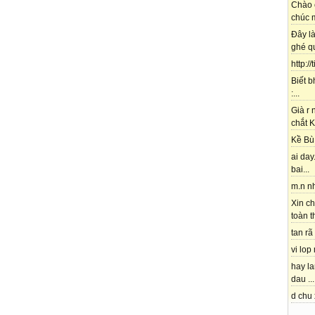
Chào 
chúc m
Đây l
ghé qu
http://
Biết b
:...
Già r
chắt K
Kề Bù 
ai day.
bai...
m.n nh
Xin ch
toàn t
tan rã 
vi lop
hay l
dau ...
d chu 