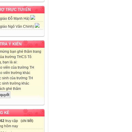
RỢ TRỰC TUYẾN
 giáo Đỗ Mạnh Hà)
 giáo Ngô Văn Chinh)
 TRA Ý KIẾN
mừng bạn ghé thăm trang
ủa trường THCS Tô
 bạn là ai:
o viên của trường TH
o viên trường khác
 sinh của trường TH
 sinh trường khác
ch ghé thăm
G KÊ
662
truy cập (
chi tiết
)
ng hôm nay