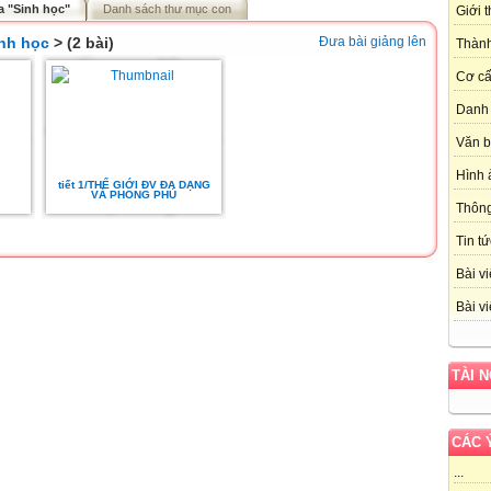
a "Sinh học"
Danh sách thư mục con
Giới 
nh học
> (2 bài)
Đưa bài giảng lên
Thành
Cơ cấ
Danh 
Văn 
Hình 
tiết 1/THẾ GIỚI ĐV ĐA DẠNG
VÀ PHONG PHÚ
Thôn
Tin tứ
Bài vi
Bài vi
TÀI 
CÁC 
...