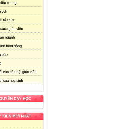
thiệu chung
 tích
u tổ chức
sách giáo viên
bản ngành
ảnh hoạt động
g báo
c
ết của cán bộ, giáo viên
ết của học sinh
NGUYÊN DẠY HỌC
Ý KIẾN MỚI NHẤT