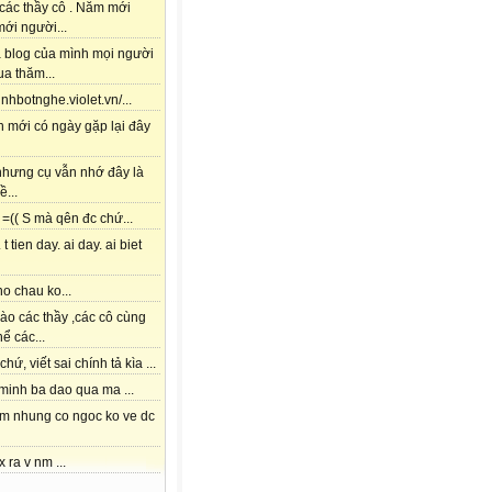
các thầy cô . Năm mới
ới người...
à blog của mình mọi người
a thăm...
tinhbotnghe.violet.vn/...
h mới có ngày gặp lại đây
 nhưng cụ vẫn nhớ đây là
ề...
=(( S mà qên đc chứ...
 t tien day. ai day. ai biet
o chau ko...
ào các thầy ,các cô cùng
hể các...
chứ, viết sai chính tả kìa ...
 minh ba dao qua ma ...
am nhung co ngoc ko ve dc
x ra v nm ...