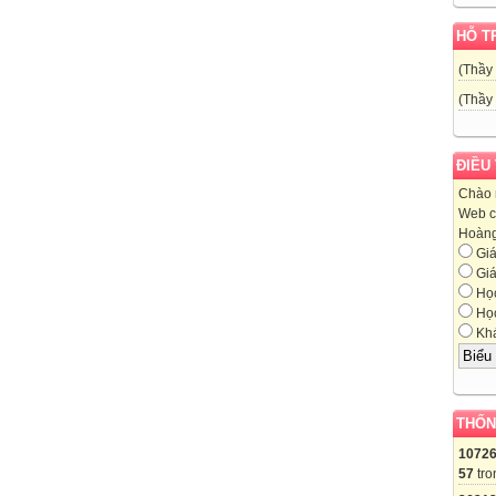
HỖ T
(Thầy
(Thầy
ĐIỀU
Chào 
Web c
Hoàng,
Giá
Giá
Học
Học
Khá
THỐN
1072
57
tro