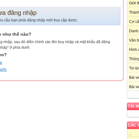
Giới 
ưa đăng nhập
Thành
êu cầu bạn phải đăng nhập mới truy cập được.
Cơ cấ
Danh 
y như thế nào?
Văn 
g nhập, sau đó điền chính xác tên truy nhập và mật khẩu đã đăng
nhập" ở phía dưới.
Hình 
heo?
Thôn
ập
Tin tứ
trước
Bài vi
Bài vi
TÀI 
CÁC 
...