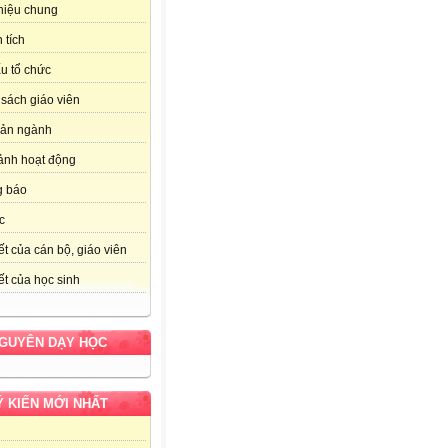
thiệu chung
 tích
u tổ chức
sách giáo viên
bản ngành
ảnh hoạt động
g báo
c
ết của cán bộ, giáo viên
ết của học sinh
NGUYÊN DẠY HỌC
Ý KIẾN MỚI NHẤT