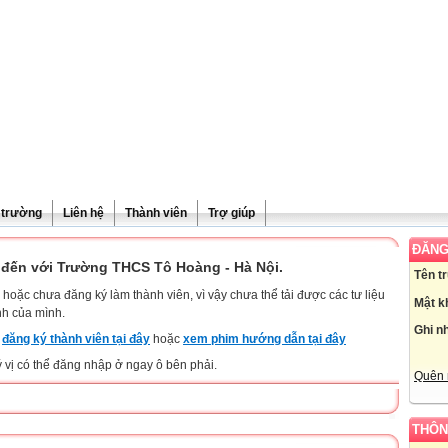
ề trường
Liên hệ
Thành viên
Trợ giúp
ĐĂNG
đến với Trường THCS Tô Hoàng - Hà Nội.
Tên t
hoặc chưa đăng ký làm thành viên, vì vậy chưa thể tải được các tư liệu
Mật k
nh của mình.
Ghi n
y
đăng ký thành viên tại đây
hoặc
xem phim hướng dẫn tại đây
ý vị có thể đăng nhập ở ngay ô bên phải.
Quên 
THÔN