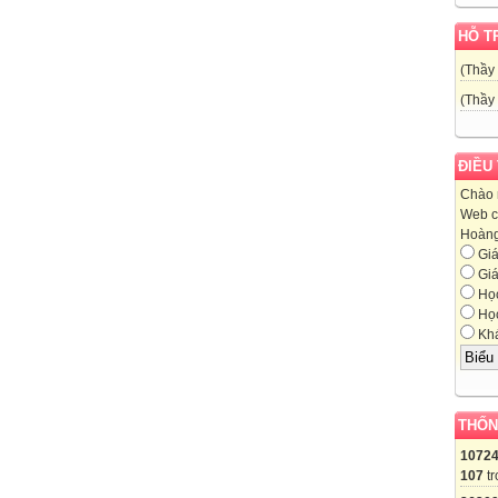
HỖ T
(Thầy
(Thầy
ĐIỀU
Chào 
Web c
Hoàng,
Giá
Giá
Học
Học
Khá
THỐN
1072
107
tr