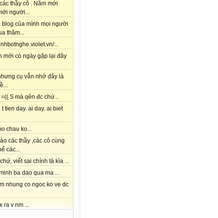
các thầy cô . Năm mới
ới người...
à blog của mình mọi người
a thăm...
tinhbotnghe.violet.vn/...
h mới có ngày gặp lại đây
 nhưng cụ vẫn nhớ đây là
ề...
=(( S mà qên đc chứ...
 t tien day. ai day. ai biet
o chau ko...
ào các thầy ,các cô cùng
hể các...
chứ, viết sai chính tả kìa ...
 minh ba dao qua ma ...
am nhung co ngoc ko ve dc
x ra v nm ...