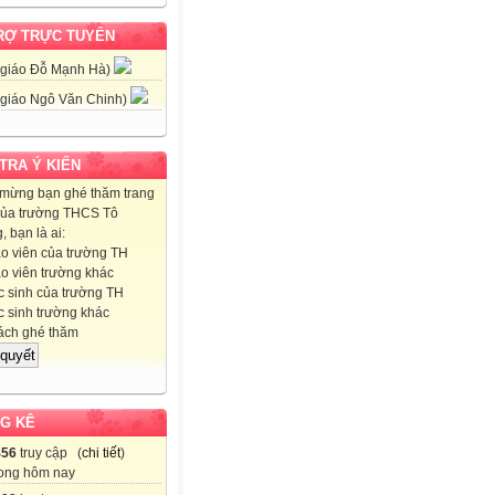
RỢ TRỰC TUYẾN
 giáo Đỗ Mạnh Hà)
 giáo Ngô Văn Chinh)
 TRA Ý KIẾN
mừng bạn ghé thăm trang
ủa trường THCS Tô
 bạn là ai:
o viên của trường TH
o viên trường khác
 sinh của trường TH
 sinh trường khác
ch ghé thăm
G KÊ
456
truy cập (
chi tiết
)
ong hôm nay