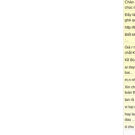
Chào 
chúc m
Đây l
ghé qu
http://
Biết b
:...
Già r
chắt K
Kề Bù 
ai day.
bai...
m.n nh
Xin ch
toàn t
tan rã 
vi lop
hay l
dau ...
d chu 