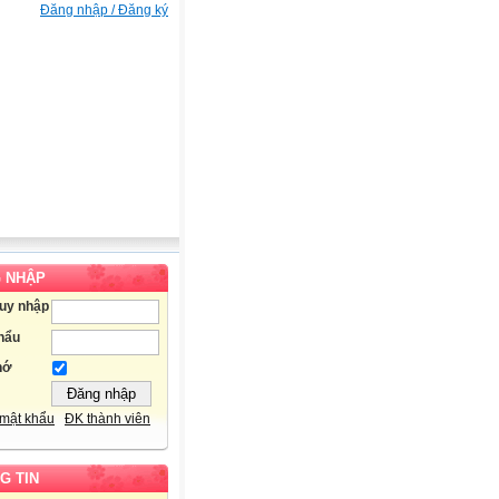
Đăng nhập / Đăng ký
 NHẬP
ruy nhập
hẩu
hớ
mật khẩu
ĐK thành viên
G TIN