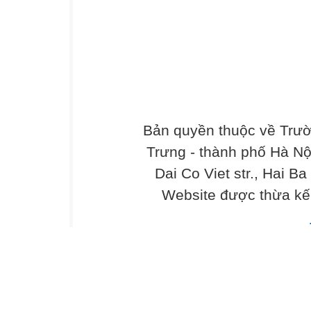
.1.ạ
.
.2. ả
.2.
.2.
.2.
.ơ
.3. ả
Bản quyền thuộc về Trư
.3.ơ
Trưng - thành phố Hà Nộ
.3.
Dai Co Viet str., Hai Ba
ữ
Website được thừa kế
. á
. áô
.á
.á
.á
.á
. áô
.áá