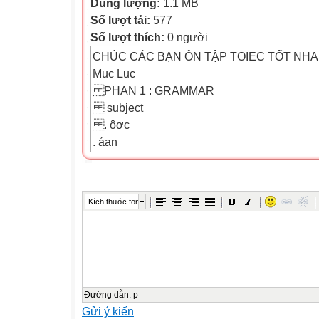
Dung lượng:
1.1 MB
Số lượt tải:
577
Số lượt thích:
0 người
CHÚC CÁC BẠN ÔN TẬP TOIEC TỐT NHA 
Muc Luc
PHAN 1 : GRAMMAR
subject
. ôợc
. áan
. á
. á
Kích thước font
. ữá
.
. ạpresent
.1. ạả
.1.ạ
Đường dẫn
:
p
Gửi ý kiến
.1.ạ