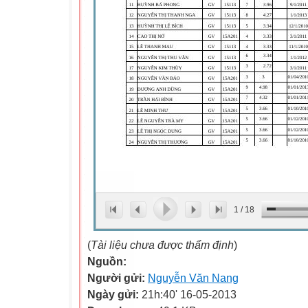
1
/
18
(
Tài liệu chưa được thẩm định
)
Nguồn:
Người gửi:
Nguyễn Văn Nang
Ngày gửi:
21h:40' 16-05-2013