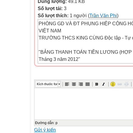
Dung lượng:
49.1 KB
Số lượt tải:
3
Số lượt thích:
1 người (
Trần Văn Phi
)
PHÒNG GD VÀ ĐT PHỤNG HIỆP CỘNG HÒ
VIỆT NAM
TRƯỜNG THCS KING CÙNG Độc lập - Tự d
"BẢNG THANH TOÁN TIỀN LƯƠNG (HỢP
Tháng 3 năm 2012"
Tháng 4 năm 2013
TT HỌ VÀ TÊN Chức vụ "Ngày tháng
Kích thước font
năm sinh" Ngày tháng năm hợp đồng Ngày 
nay Lương theo Nghị định 25/CP Các khoản 
Tiền lương thực lãnh Ký nhận
HỌ VÀ TÊN Ngày tháng năm hiện hưởng hi
lương Hệ số lương tập sự Thành tiền "BH Y
7%
Đường dẫn
:
p
Gửi ý kiến
Nam Nữ