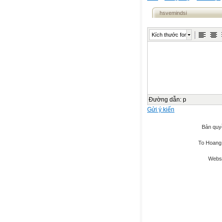
hsvemindsi
Kích thước font
Đường dẫn
:
p
Gửi ý kiến
Bản quy
To Hoang 
Websi