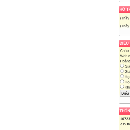
HỖ T
(Thầy
(Thầy
ĐIỀU
Chào 
Web c
Hoàng,
Giá
Giá
Học
Học
Khá
THỐN
1072
235
tr