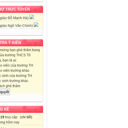
RỢ TRỰC TUYẾN
 giáo Đỗ Mạnh Hà)
 giáo Ngô Văn Chinh)
 TRA Ý KIẾN
mừng bạn ghé thăm trang
ủa trường THCS Tô
 bạn là ai:
o viên của trường TH
o viên trường khác
 sinh của trường TH
 sinh trường khác
ch ghé thăm
G KÊ
319
truy cập (
chi tiết
)
ong hôm nay