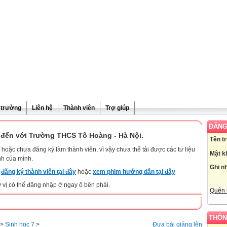
ề trường
Liên hệ
Thành viên
Trợ giúp
ĐĂNG
đến với Trường THCS Tô Hoàng - Hà Nội.
Tên t
hoặc chưa đăng ký làm thành viên, vì vậy chưa thể tải được các tư liệu
Mật k
nh của mình.
Ghi n
y
đăng ký thành viên tại đây
hoặc
xem phim hướng dẫn tại đây
ý vị có thể đăng nhập ở ngay ô bên phải.
Quên 
THÔN
>
Sinh học 7
>
Đưa bài giảng lên