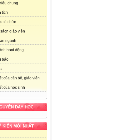
thiệu chung
 tích
u tổ chức
sách giáo viên
bản ngành
ảnh hoạt động
g báo
c
ết của cán bộ, giáo viên
ết của học sinh
NGUYÊN DẠY HỌC
Ý KIẾN MỚI NHẤT