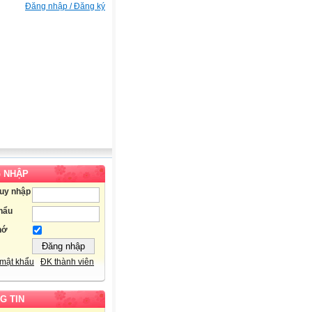
Đăng nhập / Đăng ký
 NHẬP
ruy nhập
hẩu
hớ
mật khẩu
ĐK thành viên
G TIN