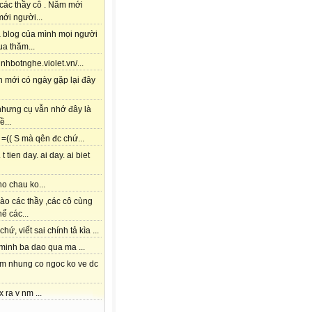
các thầy cô . Năm mới
ới người...
à blog của mình mọi người
a thăm...
tinhbotnghe.violet.vn/...
h mới có ngày gặp lại đây
 nhưng cụ vẫn nhớ đây là
ề...
=(( S mà qên đc chứ...
 t tien day. ai day. ai biet
o chau ko...
ào các thầy ,các cô cùng
hể các...
chứ, viết sai chính tả kìa ...
 minh ba dao qua ma ...
am nhung co ngoc ko ve dc
x ra v nm ...