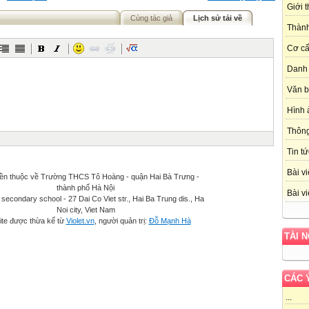
Giới 
Cùng tác giả
Lịch sử tải về
Thành
Cơ cấ
Danh 
Văn 
Hình 
Thôn
Tin tứ
Bài vi
ền thuộc về Trường THCS Tô Hoàng - quận Hai Bà Trưng -
thành phố Hà Nội
Bài vi
secondary school - 27 Dai Co Viet str., Hai Ba Trung dis., Ha
Noi city, Viet Nam
te được thừa kế từ
Violet.vn
, người quản trị:
Đỗ Mạnh Hà
TÀI 
CÁC 
...