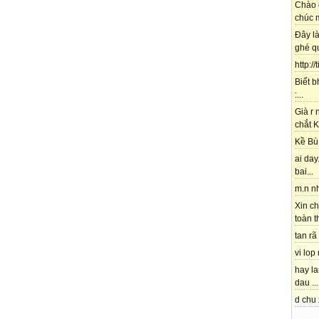
Chào 
chúc m
Đây l
ghé qu
http://
Biết b
:...
Già r
chắt K
Kề Bù 
ai day.
bai...
m.n nh
Xin ch
toàn t
tan rã 
vi lop
hay l
dau ...
d chu 