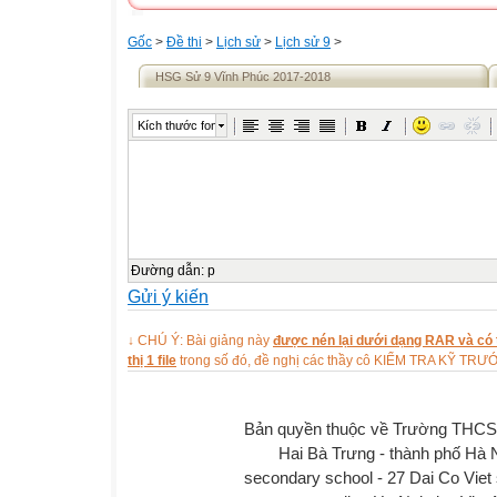
Gốc
>
Đề thi
>
Lịch sử
>
Lịch sử 9
>
HSG Sử 9 Vĩnh Phúc 2017-2018
Kích thước font
Đường dẫn
:
p
Gửi ý kiến
↓ CHÚ Ý: Bài giảng này
được nén lại dưới dạng RAR và có t
thị 1 file
trong số đó, đề nghị các thầy cô KIỂM TRA KỸ TR
Bản quyền thuộc về Trường THCS
Hai Bà Trưng - thành phố Hà 
secondary school - 27 Dai Co Viet 