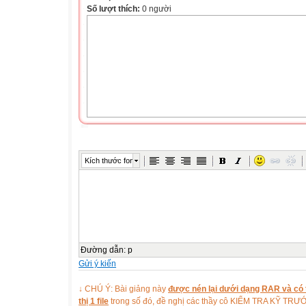
Số lượt thích:
0 người
Kích thước font
Đường dẫn
:
p
Gửi ý kiến
↓ CHÚ Ý: Bài giảng này
được nén lại dưới dạng RAR và có t
thị 1 file
trong số đó, đề nghị các thầy cô KIỂM TRA KỸ TR