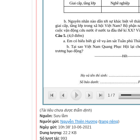
1
/
7
(
Tài liệu chưa được thẩm định
)
Nguồn:
Sưu tầm
Người gửi:
Nguyễn Thiên Hương
(
trang riêng
)
Ngày gửi:
10h:38' 10-06-2021
Dung lượng:
22.2 KB
Số lượt tải:
993