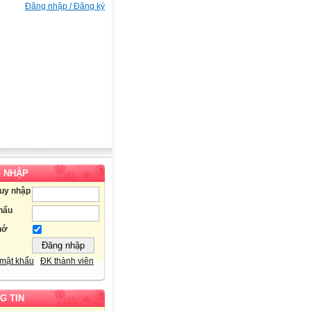
Đăng nhập / Đăng ký
 NHẬP
ruy nhập
hẩu
hớ
mật khẩu
ĐK thành viên
G TIN