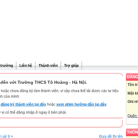
ề trường
Liên hệ
Thành viên
Trợ giúp
ĐĂNG
đến với Trường THCS Tô Hoàng - Hà Nội.
Tên t
hoặc chưa đăng ký làm thành viên, vì vậy chưa thể tải được các tư liệu
Mật k
nh của mình.
Ghi n
y
đăng ký thành viên tại đây
hoặc
xem phim hướng dẫn tại đây
ý vị có thể đăng nhập ở ngay ô bên phải.
Quên 
THÔN
h sử 9
>
Đưa đề thi lên