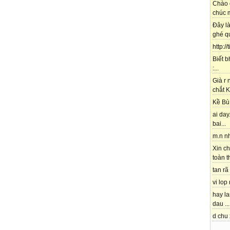
Chào 
chúc m
Đây l
ghé qu
http://
Biết b
:...
Già r
chắt K
Kề Bù 
ai day.
bai...
m.n nh
Xin ch
toàn t
tan rã 
vi lop
hay l
dau ...
d chu 