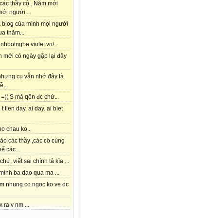
các thầy cô . Năm mới
ới người...
à blog của mình mọi người
a thăm...
tinhbotnghe.violet.vn/...
h mới có ngày gặp lại đây
 nhưng cụ vẫn nhớ đây là
ề...
=(( S mà qên đc chứ...
 t tien day. ai day. ai biet
o chau ko...
ào các thầy ,các cô cùng
hể các...
chứ, viết sai chính tả kìa ...
 minh ba dao qua ma ...
am nhung co ngoc ko ve dc
x ra v nm ...