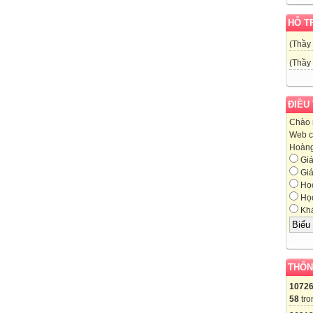
HỖ T
(Thầy
(Thầy
ĐIỀU
Chào 
Web c
Hoàng,
Giá
Giá
Học
Học
Khá
THỐN
1072
58
tro