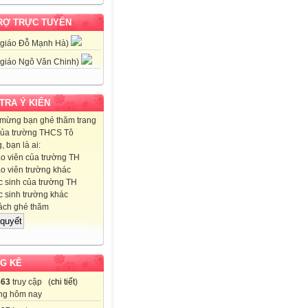
RỢ TRỰC TUYẾN
 giáo Đỗ Mạnh Hà)
 giáo Ngô Văn Chinh)
 TRA Ý KIẾN
mừng bạn ghé thăm trang
ủa trường THCS Tô
 bạn là ai:
o viên của trường TH
o viên trường khác
 sinh của trường TH
 sinh trường khác
ch ghé thăm
G KÊ
663
truy cập (
chi tiết
)
ng hôm nay