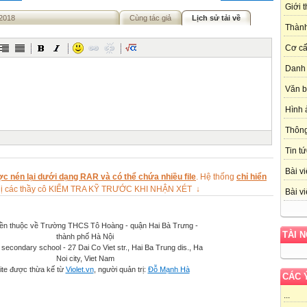
Giới 
-2018
Cùng tác giả
Lịch sử tải về
Thành
Cơ cấ
Danh 
Văn 
Hình 
Thôn
Tin tứ
Bài vi
c nén lại dưới dạng RAR và có thể chứa nhiều file
. Hệ thống
chỉ hiển
ghị các thầy cô KIỂM TRA KỸ TRƯỚC KHI NHẬN XÉT ↓
Bài vi
ền thuộc về Trường THCS Tô Hoàng - quận Hai Bà Trưng -
TÀI 
thành phố Hà Nội
secondary school - 27 Dai Co Viet str., Hai Ba Trung dis., Ha
Noi city, Viet Nam
te được thừa kế từ
Violet.vn
, người quản trị:
Đỗ Mạnh Hà
CÁC 
...