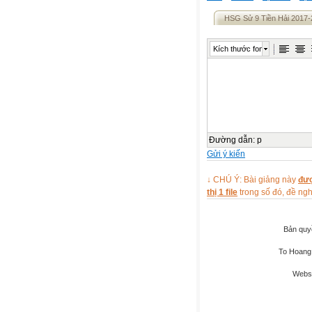
HSG Sử 9 Tiền Hải 2017
Kích thước font
Đường dẫn
:
p
Gửi ý kiến
↓ CHÚ Ý: Bài giảng này
đượ
thị 1 file
trong số đó, đề n
Bản quy
To Hoang 
Websi