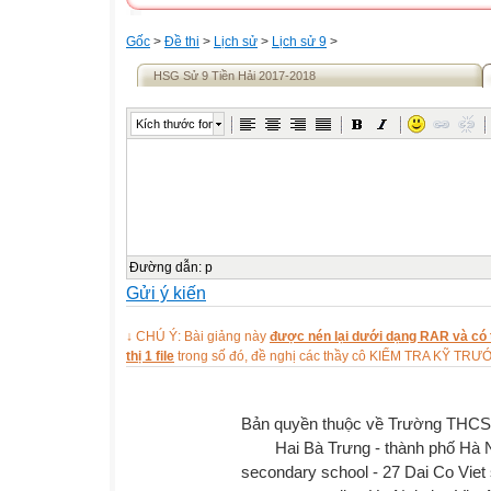
Gốc
>
Đề thi
>
Lịch sử
>
Lịch sử 9
>
HSG Sử 9 Tiền Hải 2017-2018
Kích thước font
Đường dẫn
:
p
Gửi ý kiến
↓ CHÚ Ý: Bài giảng này
được nén lại dưới dạng RAR và có t
thị 1 file
trong số đó, đề nghị các thầy cô KIỂM TRA KỸ TR
Bản quyền thuộc về Trường THCS
Hai Bà Trưng - thành phố Hà 
secondary school - 27 Dai Co Viet 