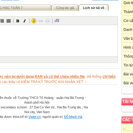
Giới 
G HSG TOÁN 7
Cùng tác giả
Lịch sử tải về
Thành
Cơ cấ
Danh 
Văn 
Hình 
Thôn
Tin tứ
Bài vi
c nén lại dưới dạng RAR và có thể chứa nhiều file
. Hệ thống
chỉ hiển
ghị các thầy cô KIỂM TRA KỸ TRƯỚC KHI NHẬN XÉT ↓
Bài vi
ền thuộc về Trường THCS Tô Hoàng - quận Hai Bà Trưng -
TÀI 
thành phố Hà Nội
secondary school - 27 Dai Co Viet str., Hai Ba Trung dis., Ha
Noi city, Viet Nam
te được thừa kế từ
Violet.vn
, người quản trị:
Đỗ Mạnh Hà
CÁC 
...