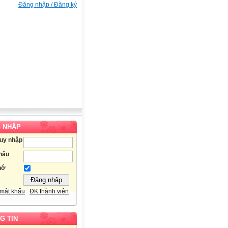
Đăng nhập / Đăng ký
 NHẬP
ruy nhập
hẩu
hớ
mật khẩu
ĐK thành viên
G TIN