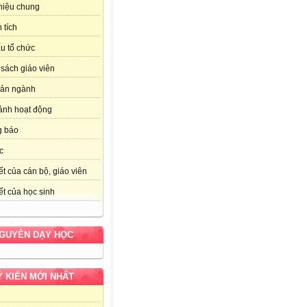
thiệu chung
 tích
u tổ chức
sách giáo viên
bản ngành
ảnh hoạt động
g báo
c
ết của cán bộ, giáo viên
ết của học sinh
NGUYÊN DẠY HỌC
Ý KIẾN MỚI NHẤT