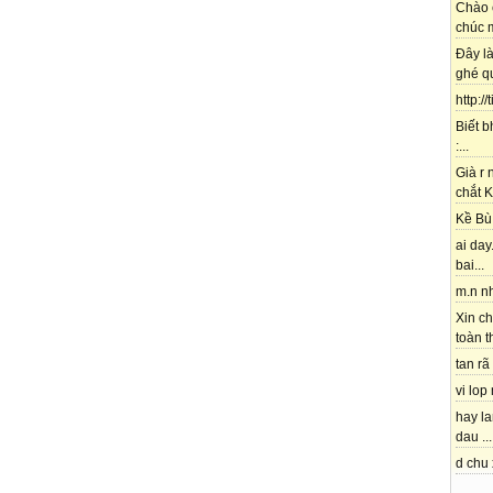
Chào 
chúc m
Đây l
ghé qu
http://
Biết b
:...
Già r
chắt K
Kề Bù 
ai day.
bai...
m.n nh
Xin ch
toàn t
tan rã 
vi lop
hay l
dau ...
d chu 