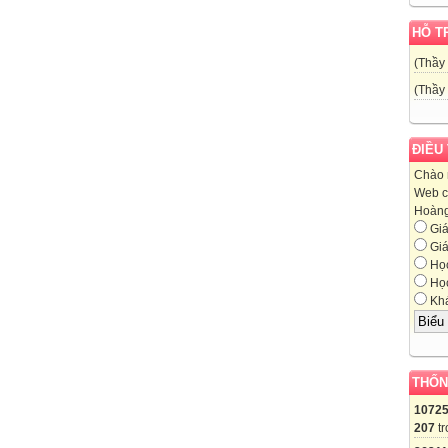
HỖ T
(Thầy
(Thầy
ĐIỀU
Chào 
Web c
Hoàng,
Giá
Giá
Học
Học
Khá
THỐN
1072
207
tr