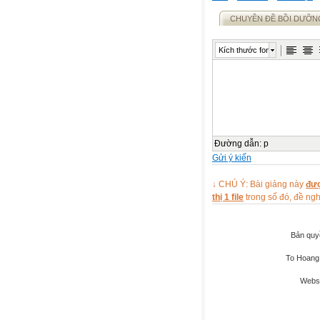
CHUYỀN ĐỀ BỒI DƯỠN
Kích thước font
Đường dẫn
:
p
Gửi ý kiến
↓ CHÚ Ý: Bài giảng này
đượ
thị 1 file
trong số đó, đề n
Bản quy
To Hoang 
Websi