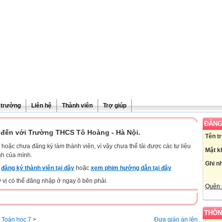
ề trường
Liên hệ
Thành viên
Trợ giúp
ĐĂNG
đến với Trường THCS Tô Hoàng - Hà Nội.
Tên t
hoặc chưa đăng ký làm thành viên, vì vậy chưa thể tải được các tư liệu
Mật k
nh của mình.
Ghi n
y
đăng ký thành viên tại đây
hoặc
xem phim hướng dẫn tại đây
ý vị có thể đăng nhập ở ngay ô bên phải.
Quên 
THÔN
>
Toán học 7
>
Đưa giáo án lên