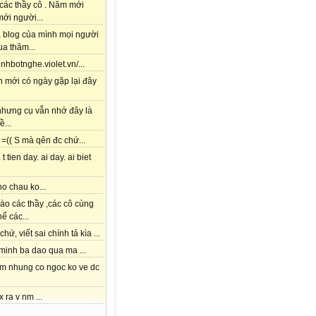
các thầy cô . Năm mới
ới người...
à blog của mình mọi người
a thăm...
tinhbotnghe.violet.vn/...
h mới có ngày gặp lại đây
 nhưng cụ vẫn nhớ đây là
ề...
=(( S mà qên đc chứ...
 t tien day. ai day. ai biet
o chau ko...
ào các thầy ,các cô cùng
hể các...
chứ, viết sai chính tả kìa ...
 minh ba dao qua ma ...
am nhung co ngoc ko ve dc
x ra v nm ...