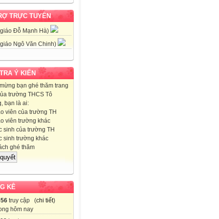
RỢ TRỰC TUYẾN
 giáo Đỗ Mạnh Hà)
 giáo Ngô Văn Chinh)
 TRA Ý KIẾN
mừng bạn ghé thăm trang
ủa trường THCS Tô
 bạn là ai:
o viên của trường TH
o viên trường khác
 sinh của trường TH
 sinh trường khác
ch ghé thăm
G KÊ
556
truy cập (
chi tiết
)
ong hôm nay