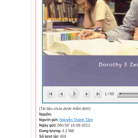
1
/
50
(
Tài liệu chưa được thẩm định
)
Nguồn:
Người gửi:
Nguyễn Thành Tâm
Ngày gửi:
06h:50' 16-08-2012
Dung lượng:
4.2 MB
Số lượt tải:
469