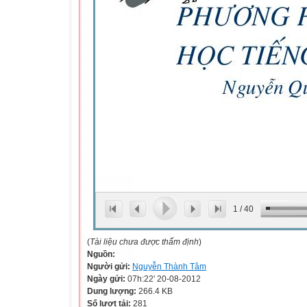
1
/
40
(
Tài liệu chưa được thẩm định
)
Nguồn:
Người gửi:
Nguyễn Thành Tâm
Ngày gửi:
07h:22' 20-08-2012
Dung lượng:
266.4 KB
Số lượt tải:
281