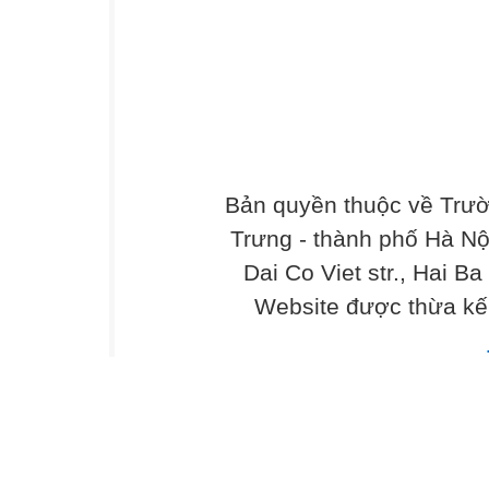
7. This papaya isn’t green. It’s ______. (small
8. Nam is a slow person. He does everything 
slows/ slowing)
9. We need some peas and carrots. Let’s go t
vegetable/ meat/ fruit/ book)
10. Many people just sit and___ TV all evening
)
11. Spinach is very good for you, but you mus
Bản quyền thuộc về Trư
carefully/ carefulness)
Trưng - thành phố Hà Nộ
12. Would you like to go to the movies tomorrow
Dai Co Viet str., Hai Ba
love to/Yes, I am.)
Website được thừa kế
13. They prefer ____ computer. (to playing/ to
14. How about _____ camping? (went/ going/ 
III. Read the passage and choose True (T) or 
Lan is my classmate. She likes sports very m
badminton or volleyball after school. She a
Sundays. In the evening when she finishes 
housework, she often listens to music. Some
shows or sees movies on TV. She also goes 