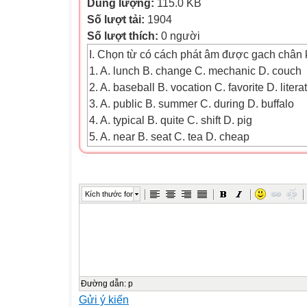
Dung lượng:
115.0 KB
Số lượt tải:
1904
Số lượt thích:
0 người
I. Chọn từ có cách phát âm được gach chân k
1. A. lunch B. change C. mechanic D. couch
2. A. baseball B. vocation C. favorite D. litera
3. A. public B. summer C. during D. buffalo
4. A. typical B. quite C. shift D. pig
5. A. near B. seat C. tea D. cheap
II. Choose the best answer : (3,5ms)
1. Where______you yesterday, Lan? (are/ di
2. ______ didn’t you go to school yesterday?
Kích thước font
Why/ Where/ What)
3. Children______play video games for a long
houldn’t)
4. Nam was sick so the doctor______ his temp
have)
5. Lan likes pineapples and______ (so do I / so
Đường dẫn
:
p
Gửi ý kiến
6. What vegetables would you like______ dinne