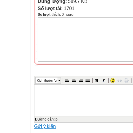
Dung lượng:
589.7 KB
Số lượt tải:
1701
Số lượt thích:
0 người
Kích thước font
Đường dẫn
:
p
Gửi ý kiến