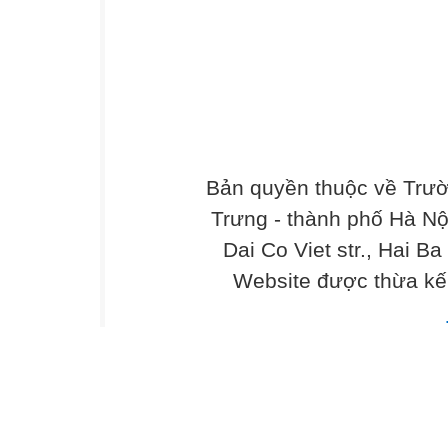
thế đặt vào hai đầu dây dẫn và tỉ lệ nghịch vớ
Hôm nay chúng ta hãy vận dụng đinh luật Ôm
trong tiết học theo:
Bài tập 1:
Giải:
a) Điện trở tương đương của đoạn mạch là:
Tiết 6
Bản quyền thuộc về Trư
BÀI TẬP VẬN DỤNG ĐỊNH LUẬT ÔM
Cách 2: Hiệu điện thế giữa 2 đầu điện trở R1
Trưng - thành phố Hà Nộ
Ta có:
Dai Co Viet str., Hai Ba
Điện trở tương đương là:
Website được thừa kế
Tiết 6
BÀI TẬP VẬN DỤNG ĐỊNH LUẬT ÔM
a) Hiệu điện thế hai đầu đoạn mạch AB là:
b) Cường độ dòng điện qua điện trở R2 là:
Suy ra:
Tiết 6
BÀI TẬP VẬN DỤNG ĐỊNH LUẬT ÔM