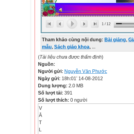
1
/
12
Tham khảo cùng nội dung:
Bài giảng
,
Gi
mẫu
,
Sách giáo khoa
,
...
(
Tài liệu chưa được thẩm định
)
Nguồn:
Người gửi:
Nguyễn Văn Phước
Ngày gửi:
18h:01' 14-08-2012
Dung lượng:
2.0 MB
Số lượt tải:
391
Số lượt thích:
0 người
V
Â
T
L