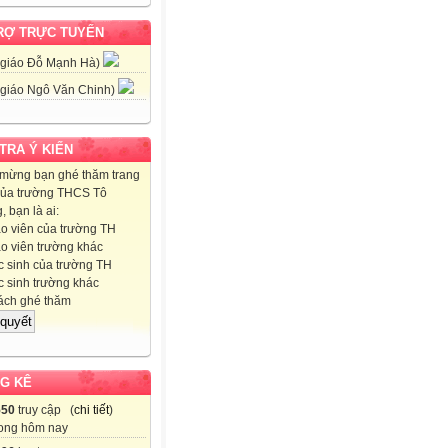
RỢ TRỰC TUYẾN
 giáo Đỗ Mạnh Hà)
 giáo Ngô Văn Chinh)
 TRA Ý KIẾN
mừng bạn ghé thăm trang
ủa trường THCS Tô
 bạn là ai:
o viên của trường TH
o viên trường khác
 sinh của trường TH
 sinh trường khác
ch ghé thăm
G KÊ
550
truy cập (
chi tiết
)
ong hôm nay