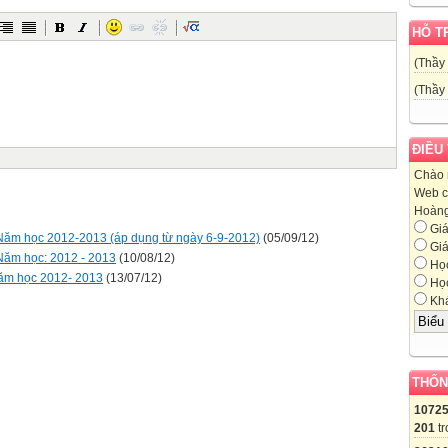
HỖ T
(Thầy
(Thầy
ĐIỀU
Chào 
Web c
Hoàng,
Giá
 Năm học 2012-2013 (áp dụng từ ngày 6-9-2012)
(05/09/12)
Giá
 Năm học: 2012 - 2013
(10/08/12)
Học
năm học 2012- 2013
(13/07/12)
Học
Khá
THỐN
1072
201
tr