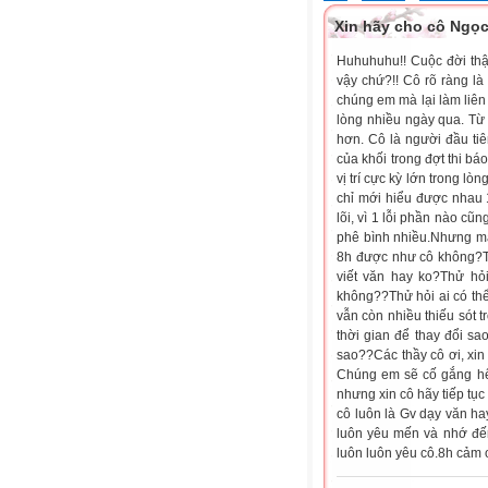
Xin hãy cho cô Ngọc
Huhuhuhu!! Cuộc đời thậ
vậy chứ?!! Cô rõ ràng là
chúng em mà lại làm liên
lòng nhiều ngày qua. Từ 
hơn. Cô là người đầu tiê
của khối trong đợt thi bá
vị trí cực kỳ lớn trong lò
chỉ mới hiểu được nhau 
lõi, vì 1 lỗi phần nào cũ
phê bình nhiều.Nhưng mà 
8h được như cô không?Th
viết văn hay ko?Thử hỏi
không??Thử hỏi ai có th
vẫn còn nhiều thiếu sót 
thời gian để thay đổi sa
sao??Các thầy cô ơi, xin
Chúng em sẽ cố gắng hế
nhưng xin cô hãy tiếp tục
cô luôn là Gv dạy văn ha
luôn yêu mến và nhớ đến
luôn luôn yêu cô.8h cảm 