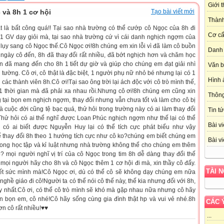
Giới 
 và 8h 1 cơ hội
Tạo bài viết mới
Thành
t là bất công quá!! Tại sao nhà trường có thể cướp cô Ngọc của 8h đi
Cơ cấ
 1 GV dạy giỏi mà, tại sao nhà trường cứ vì cái danh nghịch ngợm của
 lụy sang cô Ngọc thế.Cô Ngọc ơi!8h chúng em xin lỗi vì đã làm cô buồn
Danh 
ngày cô đến, 8h đã thay đổi rất nhiều, đã bớt nghịch hơn và chăm học
n đã mang đến cho 8h 1 tiết dự giờ và giúp cho chúng em đạt giải nhì
Văn 
o tường. Cô ơi, cô thật là đặc biệt, 1 người phụ nữ nhỏ bé nhưng lại có 1
Hình 
ng các thành viên 8h.Cô ơi!Tại sao ông trời lại ách độc với cô trò mình thế,
1 thời gian mà đã phải xa nhau rồi.Nhưng cô ơi!8h chúng em cũng xin
Thôn
ng tại bọn em nghịch ngợm, thay đổi nhưng vẫn chưa tốt và làm cho cô bị
cuộc đời cũng tệ bạc quá, thử hỏi trong trường này có ai làm thay đổi
Tin tứ
ử hỏi có ai thể nghĩ được Loan Phúc nghịch ngợm như thế lại có thể
Bài vi
 có ai biết được Nguyễn Huy lại có thể tích cực phát biểu như vậy
ể thay đổi 8h theo 1 hướng tích cực như cô ko?chúng em biết chúng em
Bài vi
trong học tập và kỉ luật nhưng nhà trường không thể cho chúng em thêm
o? mọi người nghĩ vị trí của cô Ngọc trong tim 8h dễ dàng thay đổi thế
 mọi người hãy cho 8h và cô Ngọc thêm 1 cơ hội đi mà, xin thầy cô đấy.
TÀI 
t sức mình mà!Cô Ngọc ơi, dù có thể cô sẽ không dạy chúng em nữa
 nghề giáo đi cô!Người ta có thể nói cô thế này, thế kia nhưng đối với 8h,
y nhất.Cô ơi, có thể cô trò mình sẽ khó mà gặp nhau nữa nhưng cô hãy
 bọn em, cô nhé!Cô hãy sống cùng gia đình thật hp và vui vẻ nhé.8h
CÁC 
ơn cô rất nhiều!♥♥
...