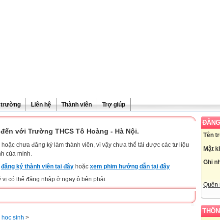
ề trường
Liên hệ
Thành viên
Trợ giúp
ĐĂNG
đến với Trường THCS Tô Hoàng - Hà Nội.
Tên t
hoặc chưa đăng ký làm thành viên, vì vậy chưa thể tải được các tư liệu
Mật k
nh của mình.
Ghi n
y
đăng ký thành viên tại đây
hoặc
xem phim hướng dẫn tại đây
ý vị có thể đăng nhập ở ngay ô bên phải.
Quên 
THÔN
a học sinh
>