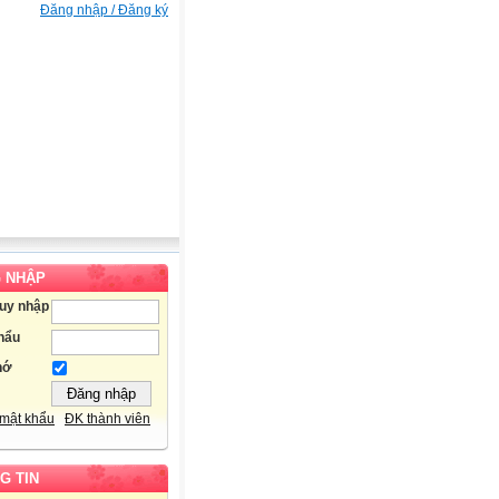
Đăng nhập / Đăng ký
 NHẬP
ruy nhập
hẩu
hớ
mật khẩu
ĐK thành viên
G TIN