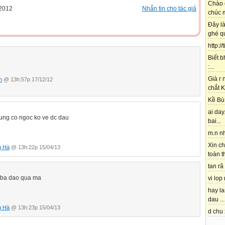
Chào 
2012
Nhắn tin cho tác giả
chúc m
Đây l
ghé qu
http://
Biết b
:...
Già r
n
@ 13h:57p 17/12/12
chắt K
Kề Bù 
ai day.
ung co ngoc ko ve dc dau
bai...
m.n nh
Xin ch
g Hà
@ 13h:22p 15/04/13
toàn t
tan rã 
h ba dao qua ma
vi lop
hay l
dau ...
g Hà
@ 13h:23p 15/04/13
d chu 