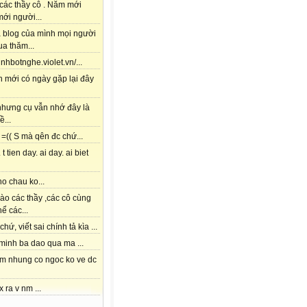
các thầy cô . Năm mới
ới người...
à blog của mình mọi người
a thăm...
tinhbotnghe.violet.vn/...
h mới có ngày gặp lại đây
 nhưng cụ vẫn nhớ đây là
ề...
=(( S mà qên đc chứ...
 t tien day. ai day. ai biet
o chau ko...
ào các thầy ,các cô cùng
hể các...
chứ, viết sai chính tả kìa ...
 minh ba dao qua ma ...
am nhung co ngoc ko ve dc
x ra v nm ...