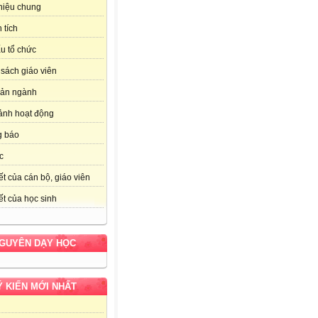
thiệu chung
 tích
u tổ chức
sách giáo viên
bản ngành
ảnh hoạt động
g báo
c
ết của cán bộ, giáo viên
ết của học sinh
NGUYÊN DẠY HỌC
Ý KIẾN MỚI NHẤT