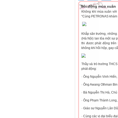
Sôi động mùa xuân
Không khí mùa xuân với 
“Cùng PETRONAS khám ph
Khắp sân trường, những 
(Hà Nội) lan tỏa một sự p
thi được phát động trên
không khí hồi hộp, gay cấ
Thầy và trò trường THCS 
phát động:
· Ông Nguyễn Vinh Hiển, 
· Ông Awang Othman Bin
· Bà Nguyễn Thị Hà, Chủ 
· Ông Phạm Thành Long, T
· Giáo sư Nguyễn Lân Dũn
· Cùng các vị đại biểu đạ