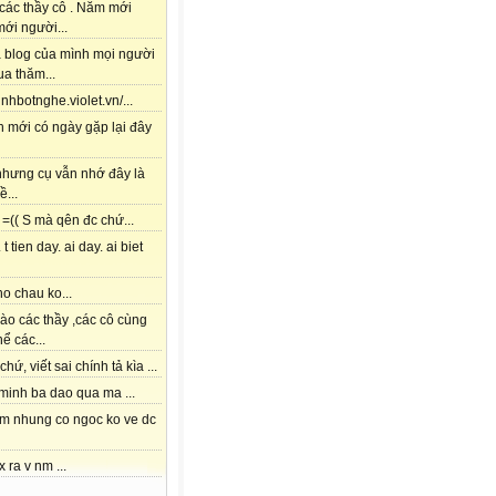
các thầy cô . Năm mới
ới người...
à blog của mình mọi người
a thăm...
tinhbotnghe.violet.vn/...
h mới có ngày gặp lại đây
 nhưng cụ vẫn nhớ đây là
ề...
=(( S mà qên đc chứ...
 t tien day. ai day. ai biet
o chau ko...
ào các thầy ,các cô cùng
hể các...
chứ, viết sai chính tả kìa ...
 minh ba dao qua ma ...
am nhung co ngoc ko ve dc
x ra v nm ...