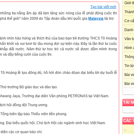
Giới 
Tạo bài viết mới
Thành
những tia nắng ấm áp đã làm tăng sức nóng của lễ phát động cuộc thi
á thế giới” năm 2009 do Tập đoàn dầu khí quốc gia
Malaysia
tài trợ.
Cơ cấ
Danh 
ánh nhìn hào hứng và thích thú của bao bạn trẻ trường THCS Tô Hoàng
Văn 
hấn khởi và vui tươi từ lâu mong đợi sự kiện này. Đây là lần thứ tư cuộc
Hình 
 khắp đất nước. Năm thứ tư học trò cả nước sẽ được đắm mình trong
n và đầy tiếng cười của cuộc thi.
Thôn
Tin tứ
Tô Hoàng tề tựu đông đủ, hồ hởi đón chào đòan đại biểu tới dự buổi lễ
Bài vi
Bài vi
Thứ trưởng Bộ giáo dục và đào tạo.
 Awang Jaya, Trưởng đại diện Văn phòng PETRONAS tại Việt Nam.
TÀI 
tịch hội đồng đội Trung ương.
ổng biên tập báo Thiếu niên tiền phong.
CÁC 
g, Đại biểu quốc hội, Chủ tịch Hội các ngành sinh học Việt Nam.
...
i diện các cơ quan báo chí.