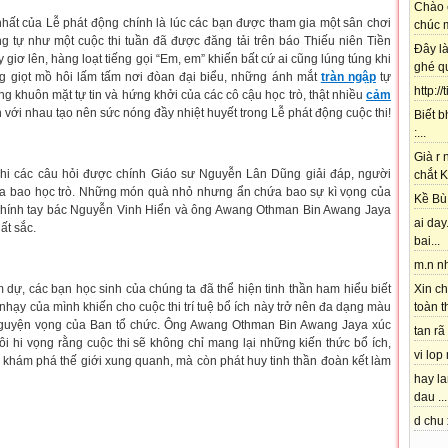
Chào 
nhất của Lễ phát động chính là lúc các bạn được tham gia một sân chơi
chúc m
g tự như một cuộc thi tuần đã được đăng tải trên báo Thiếu niên Tiền
Đây l
 giơ lên, hàng loạt tiếng gọi “Em, em” khiến bất cứ ai cũng lúng túng khi
ghé qu
ng giọt mồ hôi lấm tấm nơi đòan đại biểu, những ánh mắt
tràn ngập
tự
http://
g khuôn mặt tự tin và hứng khởi của các cô cậu học trò, thật nhiều
cảm
với nhau tạo nên sức nóng đầy nhiệt huyết trong Lễ phát động cuộc thi!
Biết b
:...
Già r
hi các câu hỏi được chính Giáo sư Nguyễn Lân Dũng giải đáp, người
chắt K
 của bao học trò. Những món quà nhỏ nhưng ẩn chứa bao sự kì vọng của
Kề Bù 
chính tay bác Nguyễn Vinh Hiển và ông Awang Othman Bin Awang Jaya
ai day.
ất sắc.
bai...
m.n nh
 dự, các bạn học sinh của chúng ta đã thể hiện tinh thần ham hiểu biết
Xin ch
nhạy của mình khiến cho cuộc thi trí tuệ bổ ích này trở nên đa dạng màu
toàn t
guyện vọng của Ban tổ chức. Ông Awang Othman Bin Awang Jaya xúc
tan rã 
ôi hi vọng rằng cuộc thi sẽ không chỉ mang lại những kiến thức bổ ích,
vi lop
khám phá thế giới xung quanh, mà còn phát huy tinh thần đoàn kết làm
hay l
dau ...
d chu 