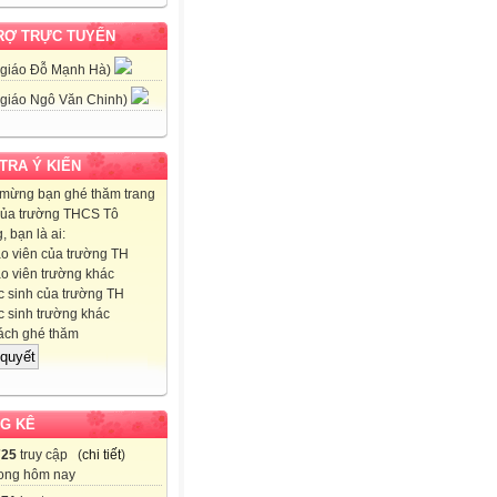
RỢ TRỰC TUYẾN
 giáo Đỗ Mạnh Hà)
 giáo Ngô Văn Chinh)
 TRA Ý KIẾN
mừng bạn ghé thăm trang
ủa trường THCS Tô
 bạn là ai:
o viên của trường TH
o viên trường khác
 sinh của trường TH
 sinh trường khác
ch ghé thăm
G KÊ
725
truy cập (
chi tiết
)
ong hôm nay