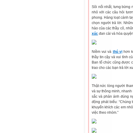
Sôi nổi nhất, tưng bừng 
nhỏ với các câu hỏi tươn
phong. Hàng loạt cánh tay
chọn người trả lời. Nhữ
hào của các thầy cô, nhữn
xúc
đan cài và hòa quyện 
Niềm vui và
thú vị
hơn k
thầy tin cậy và vui tính
Ban tổ chức cũng được 
trao cho các bạn trả lời xu
Thật nức lòng người tham
và sự thông minh, nhanh 
sắc và phản ánh đúng n
động phát biểu: “Chúng t
khuyến khích các em nhỏ 
việc theo nhóm.”