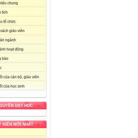
thiệu chung
 tích
u tổ chức
sách giáo viên
bản ngành
ảnh hoạt động
g báo
c
ết của cán bộ, giáo viên
ết của học sinh
NGUYÊN DẠY HỌC
Ý KIẾN MỚI NHẤT