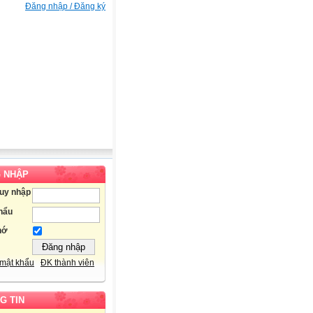
Đăng nhập / Đăng ký
 NHẬP
ruy nhập
hẩu
hớ
mật khẩu
ĐK thành viên
G TIN