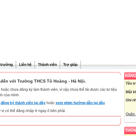
ề trường
Liên hệ
Thành viên
Trợ giúp
ĐĂNG
đến với Trường THCS Tô Hoàng - Hà Nội.
Tên t
hoặc chưa đăng ký làm thành viên, vì vậy chưa thể tải được các tư liệu
Mật k
nh của mình.
Ghi n
y
đăng ký thành viên tại đây
hoặc
xem phim hướng dẫn tại đây
ý vị có thể đăng nhập ở ngay ô bên phải.
Quên 
THÔN