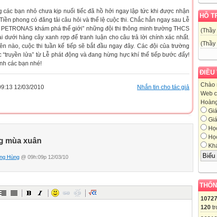
 các bạn nhỏ chưa kịp nuối tiếc đã hồ hởi ngay lập tức khi được nhận
HỖ T
Tiền phong có đăng tải câu hỏi và thể lệ cuộc thi. Chắc hẳn ngay sau Lễ
g PETRONAS khám phá thế giới” những đội thi thông minh trường THCS
(Thầy
 dưới hàng cây xanh rợp để tranh luận cho câu trả lời chính xác nhất.
(Thầy
n nào, cuộc thi tuần kế tiếp sẽ bắt đầu ngay đây. Các đội của trường
truyền lửa” từ Lễ phát động và đang hừng hực khí thế tiếp bước đấy!
ình các bạn nhé!
ĐIỀU
Chào 
9:13 12/03/2010
Nhắn tin cho tác giả
Web c
Hoàng,
Giá
Giá
Học
Học
g mùa xuân
Khá
ng Hùng
@ 09h:09p 12/03/10
THỐN
1072
120
tr