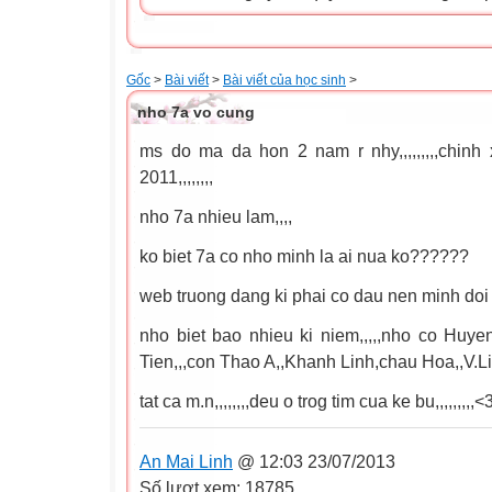
Gốc
>
Bài viết
>
Bài viết của học sinh
>
nho 7a vo cung
ms do ma da hon 2 nam r nhy,,,,,,,,,chinh 
2011,,,,,,,,
nho 7a nhieu lam,,,,
ko biet 7a co nho minh la ai nua ko??????
web truong dang ki phai co dau nen minh doi ten 
nho biet bao nhieu ki niem,,,,,nho co Huye
Tien,,,con Thao A,,Khanh Linh,chau Hoa,,V.Linh,
tat ca m.n,,,,,,,,deu o trog tim cua ke bu,,,,,,,,,<
An Mai Linh
@ 12:03 23/07/2013
Số lượt xem: 18785