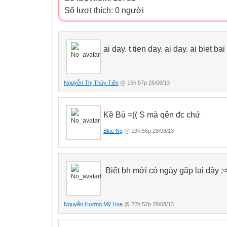
Số lượt thích: 0 người
ai day. t tien day. ai day. ai biet b
Nguyễn Thị Thủy Tiên
@ 15h:57p 25/08/13
Kề Bù =(( S mà qên đc chứ
Blue Ng
@ 19h:56p 28/08/13
Biết bh mới có ngày gặp lại đây :
Nguyễn Hương Mỹ Hoa
@ 22h:52p 28/08/13