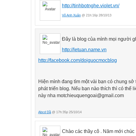
http://tinhbotnghe.violet.vn/
Võ Anh Xuân
@ 21h:16p 28/10/13
Đây là blog của mình mọi người g
http://letuan.name.vn
http://facebook.com/doiguocmocblog
Hiện mình đang tìm một vài bạn có chung sở 
phát triển blog
. Nếu bạn nào thích thì có thể 
này nha motchieuquengoai@gmail.com
Abcd Dầ
@ 17h:35p 25/10/14
Chào các thầy cô . Năm mới chúc