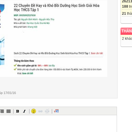
2621
188
tr
21
thà
THÀN
2 khác
p 17/01/16