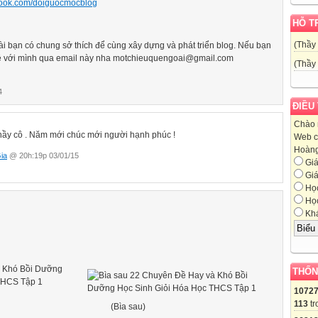
ebook.com/doiguocmocblog
HỖ T
(Thầy
i bạn có chung sở thích để cùng xây dựng và phát triển blog
. Nếu bạn
n hệ với mình qua email này nha motchieuquengoai@gmail.com
(Thầy
4
ĐIỀU
Chào 
hầy cô . Năm mới chúc mới người hạnh phúc !
Web c
Hoàng,
ia
@ 20h:19p 03/01/15
Giá
Giá
Học
Học
Khá
THỐN
1072
113
tr
(Bìa sau)