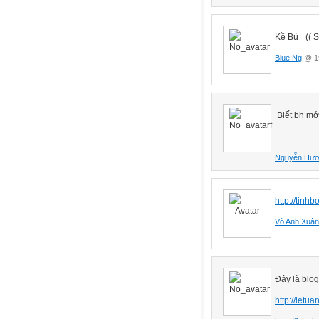
Kề Bù =(( 
Blue Ng
@ 19
Biết bh mới
Nguyễn Hươ
http://tinhb
Võ Anh Xuân
Đây là blo
http://letu