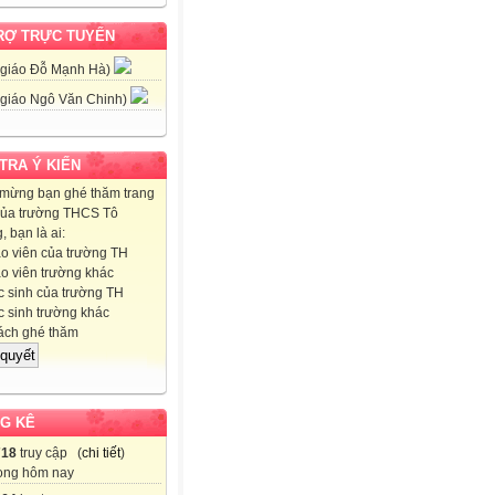
RỢ TRỰC TUYẾN
 giáo Đỗ Mạnh Hà)
 giáo Ngô Văn Chinh)
 TRA Ý KIẾN
mừng bạn ghé thăm trang
ủa trường THCS Tô
 bạn là ai:
o viên của trường TH
o viên trường khác
 sinh của trường TH
 sinh trường khác
ch ghé thăm
G KÊ
718
truy cập (
chi tiết
)
ong hôm nay