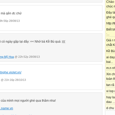
Chào 
chúc m
Đây l
S mà qên đc chứ
ghé qu
h:56p 28/08/13
http://
Biết b
:...
Già r
 có ngày gặp lại đây :<< Nhớ bà Kề Bù quá :(((
chắt K
Kề Bù 
ng Mỹ Hoa
@ 22h:52p 28/08/13
ai day.
bai...
m.n nh
otnghe.violet.vn/
Xin ch
toàn t
@ 21h:16p 28/10/13
tan rã 
vi lop
hay l
g của mình mọi người ghé qua thăm nha!
dau ...
d chu 
an.name.vn