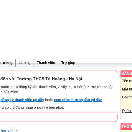
ề trường
Liên hệ
Thành viên
Trợ giúp
ĐĂNG
đến với Trường THCS Tô Hoàng - Hà Nội.
Tên t
hoặc chưa đăng ký làm thành viên, vì vậy chưa thể tải được các tư liệu
Mật k
nh của mình.
Ghi n
y
đăng ký thành viên tại đây
hoặc
xem phim hướng dẫn tại đây
ý vị có thể đăng nhập ở ngay ô bên phải.
Quên 
THÔN
a học sinh
>