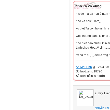
nho 7a vo cung
ms do ma da hon 2 nam r nhy
nho 7a nhieu lam,,,,
ko biet 7a co nho minh l
web truong dang ki phai co 
nho biet bao nhieu ki ni
Linh,chau Hoa,,V.Linh,,,,,,,
tat ca m.n,,,,,,,,deu o trog 
An Mai Linh
@ 12:03 23/
Số lượt xem: 18796
Số lượt thích: 0 người
ai day. t ti
Nguyễn Thị 