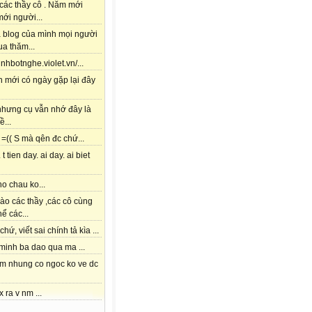
các thầy cô . Năm mới
ới người...
à blog của mình mọi người
a thăm...
tinhbotnghe.violet.vn/...
h mới có ngày gặp lại đây
 nhưng cụ vẫn nhớ đây là
ề...
=(( S mà qên đc chứ...
 t tien day. ai day. ai biet
o chau ko...
ào các thầy ,các cô cùng
hể các...
chứ, viết sai chính tả kìa ...
 minh ba dao qua ma ...
am nhung co ngoc ko ve dc
x ra v nm ...