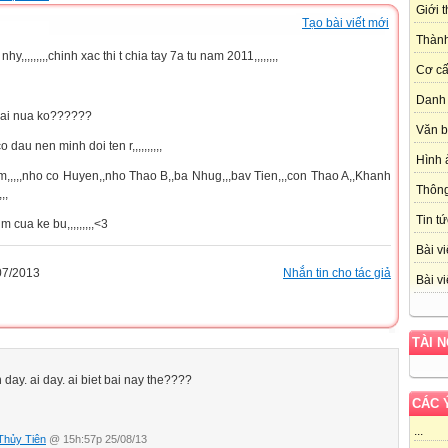
Giới 
Tạo bài viết mới
Thành
,,,,,,,,,chinh xac thi t chia tay 7a tu nam 2011,,,,,,,,
Cơ cấ
Danh 
a ai nua ko??????
Văn 
dau nen minh doi ten r,,,,,,,,,,
Hình 
em,,,,,nho co Huyen,,nho Thao B,,ba Nhug,,,bav Tien,,,con Thao A,,Khanh
Thôn
,,
Tin tứ
tim cua ke bu,,,,,,,,,<3
Bài vi
07/2013
Nhắn tin cho tác giả
Bài vi
TÀI 
en day. ai day. ai biet bai nay the????
CÁC 
...
Thủy Tiên
@ 15h:57p 25/08/13