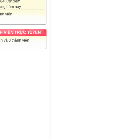
364
lượt xem
ong hôm nay
nh viên
H VIÊN TRỰC TUYẾN
h và 0 thành viên