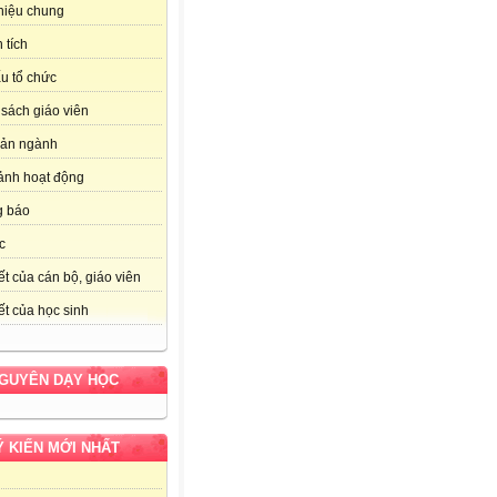
thiệu chung
 tích
u tổ chức
sách giáo viên
bản ngành
ảnh hoạt động
g báo
c
ết của cán bộ, giáo viên
ết của học sinh
NGUYÊN DẠY HỌC
Ý KIẾN MỚI NHẤT