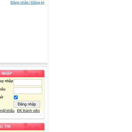
Đăng nhập / Đăng ký
 NHẬP
ruy nhập
hẩu
hớ
mật khẩu
ĐK thành viên
G TIN