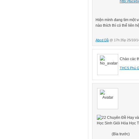
http://fac
Hiện mình đang tìm một và
nào thích thì có thể liê
Abcd Dầ
@ 17h:35p 25/10/1
Chào các t
THCS Phú G
(Bìa trước)