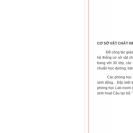
CƠ SỞ VẬT CHẤT HI
Để công tác giáo dục
hệ thống cơ sở vật ch
trang với 30 lớp, các
chuẩn học đường, bàn 
Các phòng học chức n
sinh động... Đặc biệt
phòng học Lab-room (
sinh hoạt Câu lạc bộ: