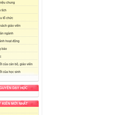
thiệu chung
 tích
u tổ chức
sách giáo viên
bản ngành
ảnh hoạt động
g báo
c
ết của cán bộ, giáo viên
ết của học sinh
NGUYÊN DẠY HỌC
Ý KIẾN MỚI NHẤT