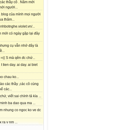
các thầy cô . Năm mới
ới người...
à blog của mình mọi người
a thăm...
tinhbotnghe.violet.vn/...
h mới có ngày gặp lại đây
 nhưng cụ vẫn nhớ đây là
ề...
=(( S mà qên đc chứ...
 t tien day. ai day. ai biet
o chau ko...
ào các thầy ,các cô cùng
hể các...
chứ, viết sai chính tả kìa ...
 minh ba dao qua ma ...
am nhung co ngoc ko ve dc
x ra v nm ...