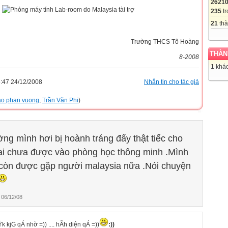
2621
235
tr
21
thà
Trường THCS Tô Hoàng
THÀN
8-2008
1 khác
:47 24/12/2008
Nhắn tin cho tác giả
o phan vuong
,
Trần Văn Phi
)
ờng mình hơi bị hoành tráng đấy thật tiếc cho
i chưa được vào phòng học thông minh .Mình
 còn được gặp người malaysia nữa .Nói chuyện
06/12/08
k kjG qÁ nhờ =)) .... hÃh diện qÁ =))
:))