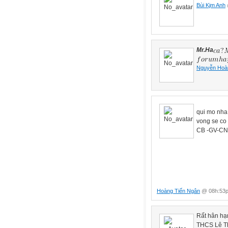
Bùi Kjm Anh
Mr.Ha
Nguyễn Hoà
qui mo nha 
vong se co 
CB -GV-C
T/ nh
Hieu
Hoang
Hoàng Tiến Ngân
@ 08h:53p
Rất hân hạ
THCS Lê Th