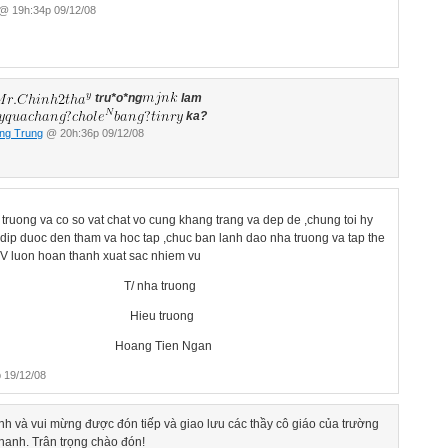
@ 19h:34p 09/12/08
tru*o*ng
lam
ka?
ng Trung
@ 20h:36p 09/12/08
truong va co so vat chat vo cung khang trang va dep de ,chung toi hy
dip duoc den tham va hoc tap ,chuc ban lanh dao nha truong va tap the
NV luon hoan thanh xuat sac nhiem vu
a truong
 truong
 Tien Ngan
 19/12/08
nh và vui mừng được đón tiếp và giao lưu các thầy cô giáo của trường
anh. Trân trọng chào đón!