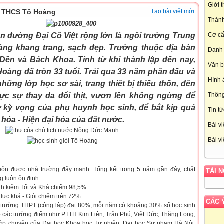
Giới 
ng THCS Tô Hoàng
Tạo bài viết mới
Thành
n đường Đại Cồ Việt rộng lớn là ngôi trường Trung
Cơ cấ
ng khang trang, sạch đẹp. Trường thuộc địa bàn
Danh 
Dền và Bách Khoa. Tính từ khi thành lập đến nay,
Văn 
àng đã tròn 33 tuổi. Trải qua 33 năm phấn đấu và
Hình 
hững lớp học sơ sài, trang thiết bị thiếu thốn, đến
hực sự thay da đổi thịt, vươn lên không ngừng để
Thôn
 kỳ vọng của phụ huynh học sinh, để bắt kịp quá
Tin tứ
 hóa - Hiện đại hóa của đất nước.
Bài vi
Bài vi
uôn được nhà trường đẩy mạnh. Tổng kết trong 5 năm gần đây, chất
TÀI 
g luôn ổn định.
nh kiểm Tốt và Khá chiếm 98,5%.
 lực khá - Giỏi chiếm trên 72%
CÁC 
ác trường THPT (công lập) đạt 80%, mỗi năm có khoảng 30% số học sinh
o các trường điểm như PTTH Kim Liên, Trần Phú, Việt Đức, Thăng Long,
...
 lớp chuyên của Đại học Khoa học Tự nhiên, Đại học Sư phạm Hà Nội,