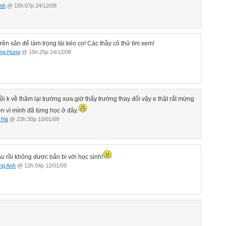
nh
@ 15h:07p 24/12/08
trên sân để làm trọng tài kéo co! Các thầy cô thử tìm xem!
ng Hùng
@ 15h:25p 24/12/08
rồi k về thăm lại trường xưa.giờ thấy trường thay đổi vậy e thật rất mừng
n vì mình đã từng học ở đây.
 Hà
@ 23h:30p 10/01/09
âu rồi không được bắn bi với học sinh!
ng Anh
@ 12h:04p 12/01/09