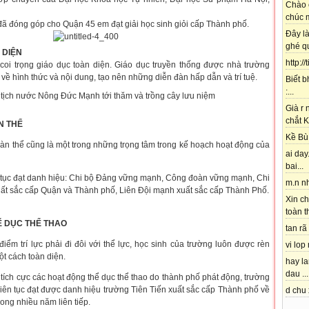
Chào 
chúc m
đã đóng góp cho Quận 45 em đạt giải học sinh giỏi cấp Thành phố.
Đây l
ghé qu
 DIỆN
http://
coi trọng giáo dục toàn diện. Giáo dục truyền thống được nhà trường
n về hình thức và nội dung, tạo nên những diễn đàn hấp dẫn và trí tuệ.
Biết b
:...
Già r
chắt K
N THỂ
Kề Bù 
hể cũng là một trong những trọng tâm trong kế hoạch hoạt động của
ai day.
bai...
 đạt danh hiệu: Chi bộ Đảng vững mạnh, Công đoàn vững mạnh, Chi
m.n nh
uất sắc cấp Quận và Thành phố, Liên Đội mạnh xuất sắc cấp Thành Phố.
Xin ch
toàn t
 DỤC THỂ THAO
tan rã 
rí lực phải đi đôi với thể lực, học sinh của trường luôn được rèn
vi lop
t cách toàn diện.
hay l
dau ...
cực các hoạt động thể dục thể thao do thành phố phát động, trường
ên tục đạt được danh hiệu trường Tiên Tiến xuất sắc cấp Thành phố về
d chu 
rong nhiều năm liên tiếp.