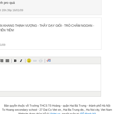
nh pro quá
 20h:39p 16/01/09
AN KHANG THỊNH VƯỢNG - THẦY DẠY GIỎI - TRÒ CHĂM NGOAN -
ẾN TIẾN!
1/09
Bản quyền thuộc về Trường THCS Tô Hoàng - quận Hai Bà Trưng - thành phố Hà Nội
To Hoang secondary school - 27 Dai Co Viet str., Hai Ba Trung dis., Ha Noi city, Viet Nam
Website được thừa kế từ
Violet.vn
, người quản trị:
Đỗ Mạnh Hà