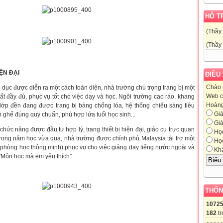
HỖ T
(Thầy
(Thầy
ỆN ĐẠI
ĐIỀU
Chào 
 được diễn ra một cách toàn diện, nhà trường chú trọng trang bị một
Web c
ất đầy đủ, phục vụ tốt cho việc dạy và học. Ngôi trường cao ráo, khang
Hoàng,
 lớp đền đang được trang bị bảng chống lóa, hệ thống chiếu sáng tiêu
Giá
ghế đúng quy chuẩn, phù hợp lứa tuổi học sinh...
Giá
ăng được đầu tư hợp lý, trang thiết bị hiện đại, giáo cụ trực quan
Học
 trong năm học vừa qua, nhà trường được chính phủ Malaysia tài trợ một
Học
phòng học thông minh) phục vụ cho việc giảng dạy tiếng nước ngoài và
Khá
 "Môn học mà em yêu thích".
THỐN
1072
182
tr