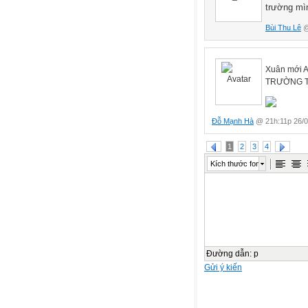
trường mì
Bùi Thu Lê
@
Xuân mới 
TRƯỜNG TI
Đỗ Mạnh Hà
@ 21h:11p 26/0
1
2
3
4
Kích thước font
Đường dẫn
:
p
Gửi ý kiến