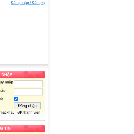
Đăng nhập / Đăng ký
 NHẬP
ruy nhập
hẩu
hớ
mật khẩu
ĐK thành viên
G TIN