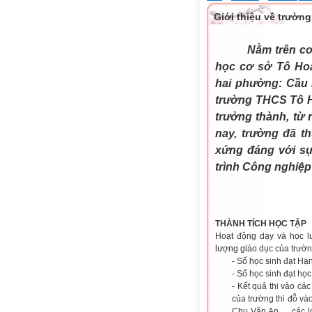
Giới thiệu về trườ
Nằm trên co
học cơ sở Tô Hoà
hai phường: Cầu 
trường THCS Tô Ho
trưởng thành, từ n
nay, trường đã t
xứng đáng với sự
trình Công nghiệp
THÀNH TÍCH HỌC TẬP
Hoạt động dạy và học l
lượng giáo dục của trườn
- Số học sinh đạt Hạ
- Số học sinh đạt học
- Kết quả thi vào c
của trường thi đỗ và
Chu Văn An,..., các