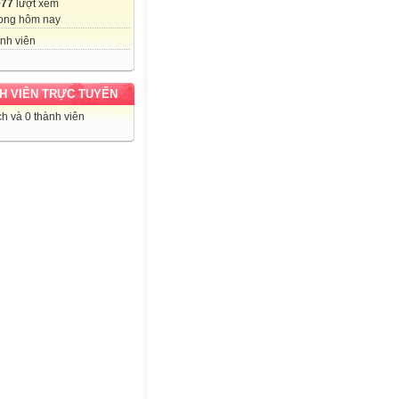
077
lượt xem
ong hôm nay
nh viên
H VIÊN TRỰC TUYẾN
h và 0 thành viên