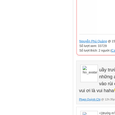
Nguyễn Phú Quảng
@ 15
Số lượt xem: 33729
Số lượt thích: 2 người (
Ca
uầy trư
những a
vào rùi
vui ơi là vui haha
Phạm Quỳnh Chi
@ 12h:35p 
=))trườg mỲ