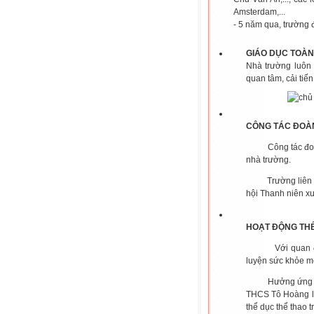
Amsterdam,...
- 5 năm qua, trường 
GIÁO
DỤC TOÀN
Nhà trường luôn 
quan tâm, cải tiế
CÔNG TÁC ĐOÀ
Công tác đoàn t
nhà trường.
Trường liên tục
hội Thanh niên x
HOẠT ĐỘNG THỂ
Với quan điểm t
luyện sức khỏe mộ
Hưởng ứng tích 
THCS Tô Hoàng li
thể dục thể thao t