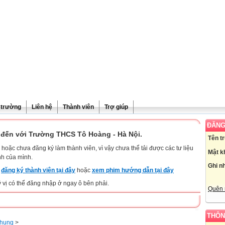
ề trường
Liên hệ
Thành viên
Trợ giúp
ĐĂNG
đến với Trường THCS Tô Hoàng - Hà Nội.
Tên t
hoặc chưa đăng ký làm thành viên, vì vậy chưa thể tải được các tư liệu
Mật k
nh của mình.
Ghi n
y
đăng ký thành viên tại đây
hoặc
xem phim hướng dẫn tại đây
ý vị có thể đăng nhập ở ngay ô bên phải.
Quên 
THÔN
chung
>