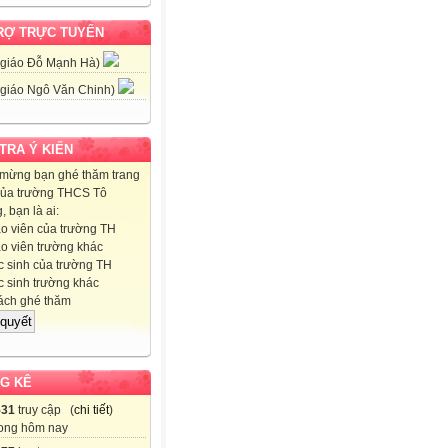
RỢ TRỰC TUYẾN
 giáo Đỗ Mạnh Hà)
 giáo Ngô Văn Chinh)
 TRA Ý KIẾN
mừng bạn ghé thăm trang
ủa trường THCS Tô
 bạn là ai:
o viên của trường TH
o viên trường khác
 sinh của trường TH
 sinh trường khác
ch ghé thăm
G KÊ
531
truy cập (
chi tiết
)
ong hôm nay