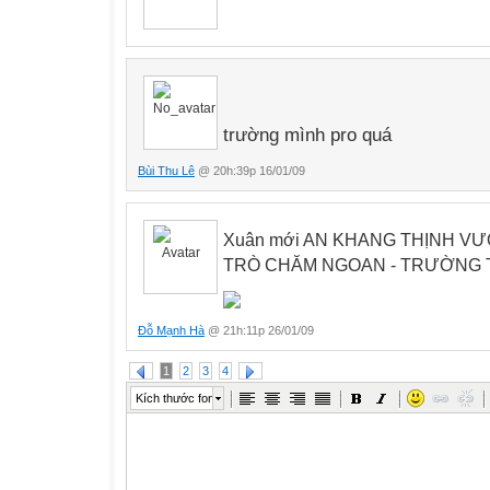
trường mình pro quá
Bùi Thu Lê
@ 20h:39p 16/01/09
Xuân mới AN KHANG THỊNH VƯỢ
TRÒ CHĂM NGOAN - TRƯỜNG T
Đỗ Mạnh Hà
@ 21h:11p 26/01/09
1
2
3
4
Kích thước font