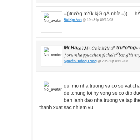
=))trườg mỲk kjG qÁ nhờ =)) .... h
Bùi Kjm Anh
@ 19h:34p 09/12/08
Mr.Ha
tru*o*ng
Nguyễn Hoàng Trung
@ 20h:36p 09/12/08
qui mo nha truong va co so vat ch
de ,chung toi hy vong se co dip d
ban lanh dao nha truong va tap t
thanh xuat sac nhiem vu
T/ nha tr
Hieu tr