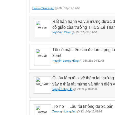
Hoang Tien
Hoàng Tiến Ngân
@ 08h:53p 19/12/08
Rất hân hạnh và vui mừng được đó
cô giáo của trường THCS Lê Thanh
Ngô Văn Chinh
@ 15h:07p 24/12/08
Tôi có mặt trên sân để làm trọng tà
xem!
Nguyễn Lương Hùng
@ 15h:25p 24/12/08
Ôi lâu lắm rồi k về thăm lại trườn
vậy e thật rất mừng và hãnh diện 
Nguyễn Duy Hà
@ 23h:30p 10/01/09
Hơ hơ ... Lâu rồi không được bắn b
Trương Hoàng Anh
@ 12h:04p 12/01/09