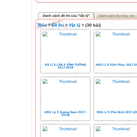
Danh sách đề thi của "Vật lý"
Danh sách thư mục con
Gốc
>
Đề thi
>
Vật lý
> (30 bài)
KS LÍ 9 LẦN 2 VĨNH TƯỜNG
HSG Lí 9 Vĩnh Phúc 2017-2
2017-2018
HSG Lý 9 Quảng Nam 2017-
HSG Lí 9 Phù Ninh 2017-2
2018(