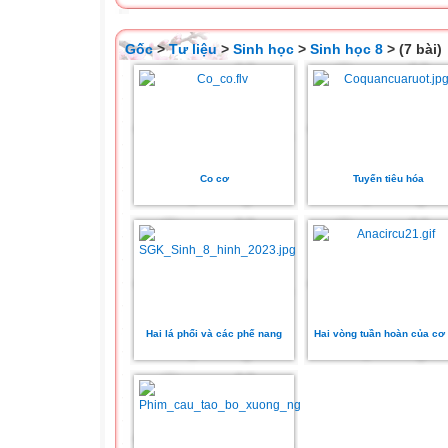
Gốc
>
Tư liệu
>
Sinh học
>
Sinh học 8
> (7 bài)
Co cơ
Tuyến tiêu hóa
Hai lá phổi và các phế nang
Hai vòng tuần hoàn của cơ 