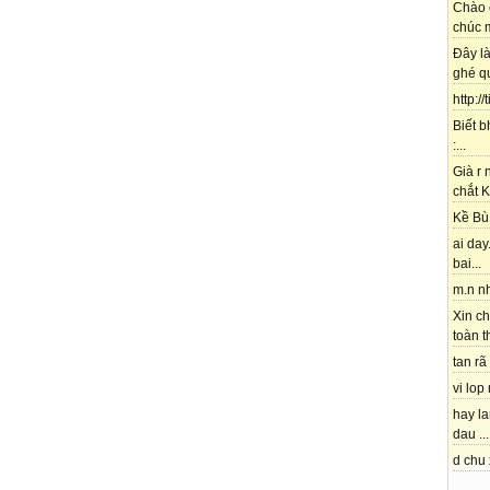
Chào 
chúc m
Đây l
ghé qu
http://
Biết b
:...
Già r
chắt K
Kề Bù 
ai day.
bai...
m.n nh
Xin ch
toàn t
tan rã 
vi lop
hay l
dau ...
d chu 