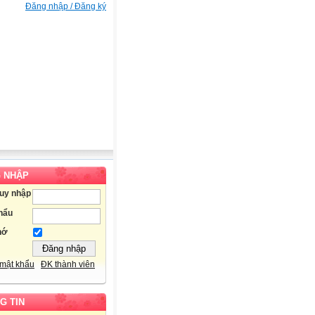
Đăng nhập / Đăng ký
 NHẬP
ruy nhập
hẩu
hớ
mật khẩu
ĐK thành viên
G TIN