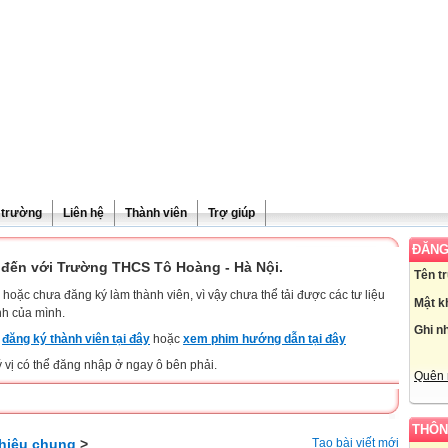
ề trường
Liên hệ
Thành viên
Trợ giúp
ĐĂNG
đến với Trường THCS Tô Hoàng - Hà Nội.
Tên t
hoặc chưa đăng ký làm thành viên, vì vậy chưa thể tải được các tư liệu
Mật k
nh của mình.
Ghi n
y
đăng ký thành viên tại đây
hoặc
xem phim hướng dẫn tại đây
ý vị có thể đăng nhập ở ngay ô bên phải.
Quên 
THÔN
thiệu chung
>
Tạo bài viết mới