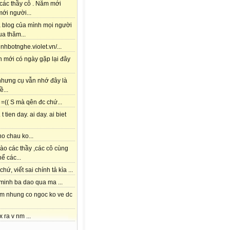
các thầy cô . Năm mới
ới người...
à blog của mình mọi người
a thăm...
tinhbotnghe.violet.vn/...
h mới có ngày gặp lại đây
 nhưng cụ vẫn nhớ đây là
ề...
=(( S mà qên đc chứ...
 t tien day. ai day. ai biet
o chau ko...
ào các thầy ,các cô cùng
hể các...
chứ, viết sai chính tả kìa ...
 minh ba dao qua ma ...
am nhung co ngoc ko ve dc
x ra v nm ...