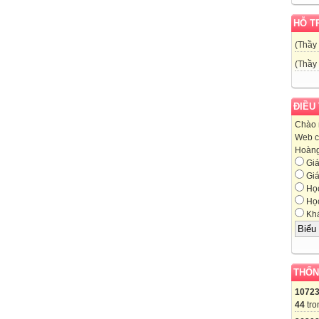
HỖ T
(Thầy
(Thầy
ĐIỀU
Chào 
Web c
Hoàng,
Giá
Giá
Học
Học
Khá
THỐN
1072
44
tro