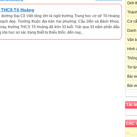
Giới 
ng THCS Tô Hoàng
Thành
 đường Đại Cồ Việt rộng lớn là ngôi trường Trung học cơ sở Tô Hoàng
 sạch đẹp. Trường thuộc địa bàn hai phường: Cầu Dền và Bách Khoa.
Cơ cấ
n nay, trường THCS Tô Hoàng đã tròn 33 tuổi. Trải qua 33 năm phấn đấu
Danh 
lớp học sơ sài, trang thiết bị thiếu thốn, đến nay,...
Văn 
Hình 
Thôn
Tin tứ
Bài vi
Bài vi
TÀI 
CÁC 
...