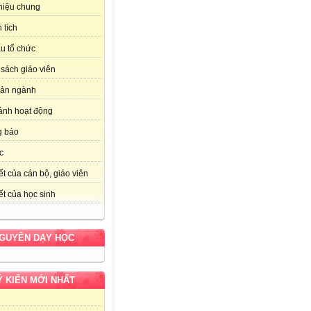
thiệu chung
 tích
u tổ chức
sách giáo viên
bản ngành
ảnh hoạt động
g báo
c
ết của cán bộ, giáo viên
ết của học sinh
NGUYÊN DẠY HỌC
Ý KIẾN MỚI NHẤT