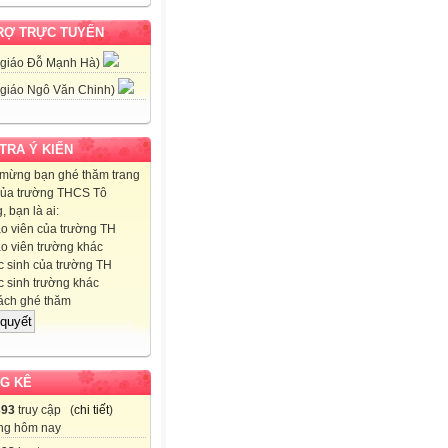
RỢ TRỰC TUYẾN
 giáo Đỗ Mạnh Hà)
 giáo Ngô Văn Chinh)
 TRA Ý KIẾN
mừng bạn ghé thăm trang
ủa trường THCS Tô
 bạn là ai:
o viên của trường TH
o viên trường khác
 sinh của trường TH
 sinh trường khác
ch ghé thăm
G KÊ
393
truy cập (
chi tiết
)
ng hôm nay