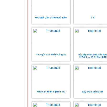
GA Ngữ văn 7-2010-cả năm
lí 9
Thư gửi các Thầy Cô giáo
Bài tập định tính hóa họ
THCS ( ... cho HSG giỏi)
Giao an Hinh 8 (Tron bo)
dạy thao giảng t28