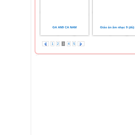
GA AN9 CA NAM
Giáo án âm nhạc 9 (đủ)
1
2
3
4
5